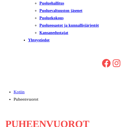
Puoluehallitus
Puoluevaltuuston jäsenet
Puoluekokous
Puolueosastot ja kunnallisjärjestöt
Kansanedustajat
Yhteystiedot
Facebook
Instagram
Kotiin
Puheenvuorot
PUHEENVUOROT