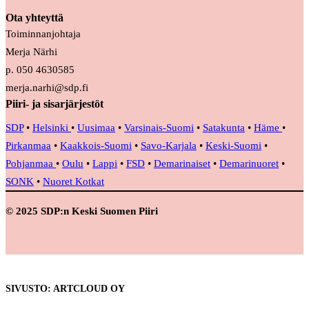
Ota yhteyttä
Toiminnanjohtaja
Merja Närhi
p. 050 4630585
merja.narhi@sdp.fi
Piiri- ja sisarjärjestöt
SDP
•
Helsinki
•
Uusimaa
•
Varsinais-Suomi
•
Satakunta
•
Häme
•
Pirkanmaa
•
Kaakkois-Suomi
•
Savo-Karjala
•
Keski-Suomi
•
Pohjanmaa
•
Oulu
•
Lappi
•
FSD
•
Demarinaiset
•
Demarinuoret
•
SONK
•
Nuoret Kotkat
© 2025 SDP:n Keski Suomen Piiri
SIVUSTO: ARTCLOUD OY