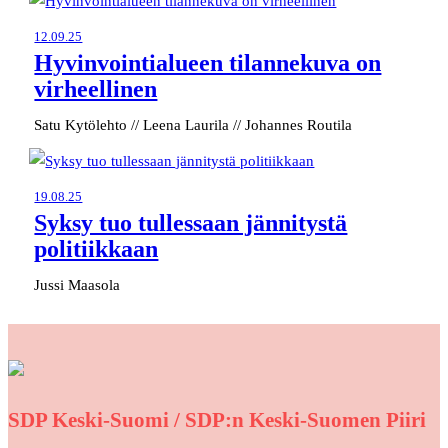
12.09.25
Hyvinvointialueen tilannekuva on
virheellinen
Satu Kytölehto // Leena Laurila // Johannes Routila
19.08.25
Syksy tuo tullessaan jännitystä
politiikkaan
Jussi Maasola
SDP Keski-Suomi / SDP:n Keski-Suomen Piiri