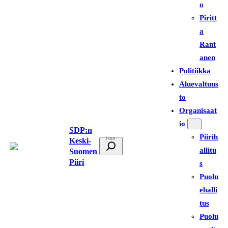
o
Piritt
a
Rant
anen
Politiikka
Aluevaltuus
to
Organisaat
io
SDP:n
Piirih
Keski-
E
allitu
Suomen
t
Piiri
s
s
Puolu
i
ehalli
tus
Puolu