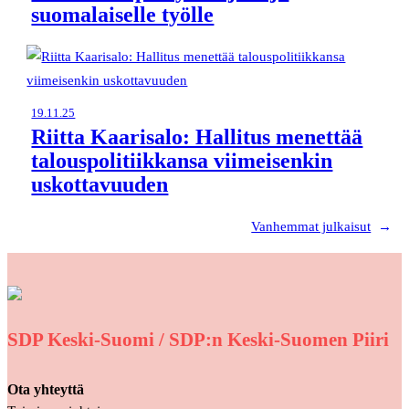
suomalaiselle työlle
19.11.25
Riitta Kaarisalo: Hallitus menettää
talouspolitiikkansa viimeisenkin
uskottavuuden
Vanhemmat julkaisut
→
SDP Keski-Suomi / SDP:n Keski-Suomen Piiri
Ota yhteyttä