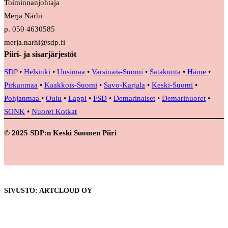
Toiminnanjohtaja
Merja Närhi
p. 050 4630585
merja.narhi@sdp.fi
Piiri- ja sisarjärjestöt
SDP
•
Helsinki
•
Uusimaa
•
Varsinais-Suomi
•
Satakunta
•
Häme
•
Pirkanmaa
•
Kaakkois-Suomi
•
Savo-Karjala
•
Keski-Suomi
•
Pohjanmaa
•
Oulu
•
Lappi
•
FSD
•
Demarinaiset
•
Demarinuoret
•
SONK
•
Nuoret Kotkat
© 2025 SDP:n Keski Suomen Piiri
SIVUSTO: ARTCLOUD OY