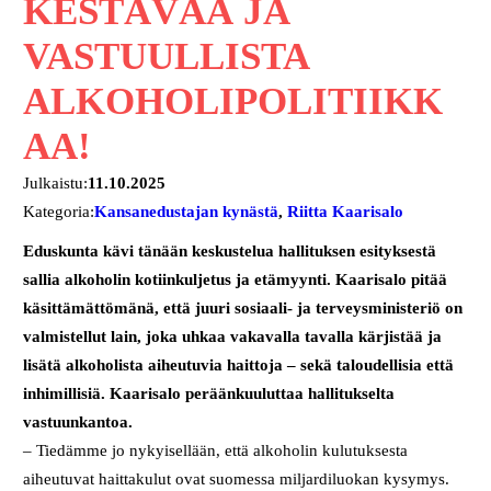
KESTÄVÄÄ JA
VASTUULLISTA
ALKOHOLIPOLITIIKK
AA!
Julkaistu:
11.10.2025
Kategoria:
Kansanedustajan kynästä
, 
Riitta Kaarisalo
Eduskunta kävi tänään keskustelua hallituksen esityksestä
sallia alkoholin kotiinkuljetus ja etämyynti. Kaarisalo pitää
käsittämättömänä, että juuri sosiaali- ja terveysministeriö on
valmistellut lain, joka uhkaa vakavalla tavalla kärjistää ja
lisätä alkoholista aiheutuvia haittoja – sekä taloudellisia että
inhimillisiä. Kaarisalo peräänkuuluttaa hallitukselta
vastuunkantoa.
– Tiedämme jo nykyisellään, että alkoholin kulutuksesta
aiheutuvat haittakulut ovat suomessa miljardiluokan kysymys.