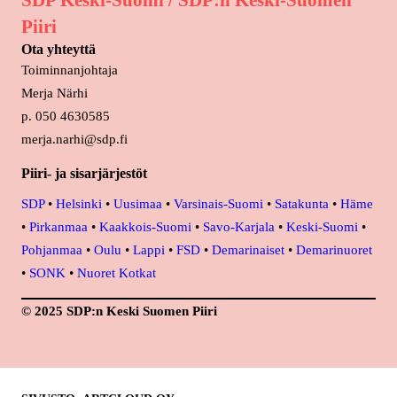
SDP Keski-Suomi / SDP:n Keski-Suomen
Piiri
Ota yhteyttä
Toiminnanjohtaja
Merja Närhi
p. 050 4630585
merja.narhi@sdp.fi
Piiri- ja sisarjärjestöt
SDP
•
Helsinki
•
Uusimaa
•
Varsinais-Suomi
•
Satakunta
•
Häme
•
Pirkanmaa
•
Kaakkois-Suomi
•
Savo-Karjala
•
Keski-Suomi
•
Pohjanmaa
•
Oulu
•
Lappi
•
FSD
•
Demarinaiset
•
Demarinuoret
•
SONK
•
Nuoret Kotkat
© 2025 SDP:n Keski Suomen Piiri