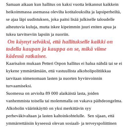
Samaan aikaan kun hallitus on kaksi vuotta leikannut kaikkein
heikoimmassa asemassa olevilta kotitalouksilta ja lapsiperheiltä,
se ajaa läpi uudistuksen, joka paitsi lisää julkiselle taloudelle
aiheutuvia kuluja, mutta iskee kipeimmin juuri eniten apua ja
tukea tarvitseviin lapsiin ja nuoriin.
On käynyt selväksi, että hallitukselle kaikki on
todella kaupan ja kauppa on se, mikä viime
kädessä ratkaisee.
Kaarisalon mukaan Petteri Orpon hallitus ei halua nähdä tai se ei
kykene ymmärtämään, että vastuullista alkoholipolitiikkaa
tarvitaan nimenomaan lasten ja nuorten hyvinvoinnin
turvaamiseksi.
Suomessa on arviolta 89 000 alaikäistä lasta, joiden
vanhemmista toisella tai molemmalla on vakava päihdeongelma.
Alkoholin väärinkäyttö on yksi merkittävin syy
perheväkivaltaan ja lasten kaltoinkohtelulle. Sen sijaan, että
ymmärrettäisiin kyseessä olevan sosiaali- ja terveyspoliittinen