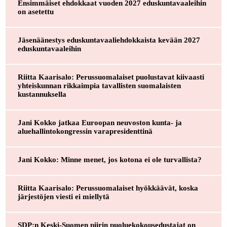
Ensimmäiset ehdokkaat vuoden 2027 eduskuntavaaleihin
on asetettu
Jäsenäänestys eduskuntavaaliehdokkaista kevään 2027
eduskuntavaaleihin
Riitta Kaarisalo: Perussuomalaiset puolustavat kiivaasti
yhteiskunnan rikkaimpia tavallisten suomalaisten
kustannuksella
Jani Kokko jatkaa Euroopan neuvoston kunta- ja
aluehallintokongressin varapresidenttinä
Jani Kokko: Minne menet, jos kotona ei ole turvallista?
Riitta Kaarisalo: Perussuomalaiset hyökkäävät, koska
järjestöjen viesti ei miellytä
SDP:n Keski-Suomen piirin puoluekokousedustajat on