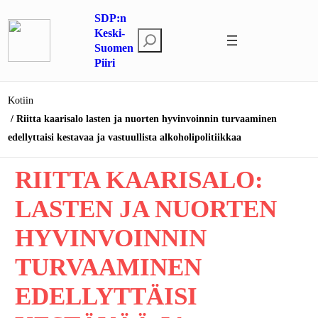
Siirry
SDP:n
sisältöön
Keski-
E
Suomen
t
Piiri
s
i
Kotiin
Riitta kaarisalo lasten ja nuorten hyvinvoinnin turvaaminen
edellyttaisi kestavaa ja vastuullista alkoholipolitiikkaa
RIITTA KAARISALO:
LASTEN JA NUORTEN
HYVINVOINNIN
TURVAAMINEN
EDELLYTTÄISI