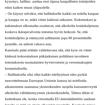
kysymys, hallitus asettaa ensi sijassa kaupallisten toimijoiden
edun kaiken muun yläpuolelle.
– On käynyt selväksi, että hallitukselle kaikki on todella kaupan
ja kauppa on se, mikä viime kädessä ratkaisee. Kokemukset ja
tutkimukset ulkomailta osoittavat, että alkoholin kotiinkuljetusta
koskeva ikärajavalvonta toteutuu hyvin heikosti. Se, että
kotiinkuljetus ja etämyynti sallittaisiin jopa 80 prosenttisille
juomille, on aidosti vakava asia.
Kaarisalo pitää erittäin valitettavana sitä, että kyse on viime
kädessä kokoomuksen pitkäaikaisen poliittisen tavoitteen
toteutuksesta suomalaisten hyvinvoinnin ja veronmaksajien
kustannuksella.
– Hallituksella olisi ollut kaikki edellytykset edes pyrkiä
neuvottelemaan Euroopan Unionin kanssa tai notifioida
aikaisemmin saamansa yksinoikeuden suojella kansanterveyttä
alkoholin vähittäismyynnin yksinoikeudella. Tahtoa tähän ei
kuitenkaan ole, koska vetoamalla EU-lainsäädäntöön saadaan
lopulta se mitä on alusta alkaenkin tavoiteltu, Kaarisalo toteaa.