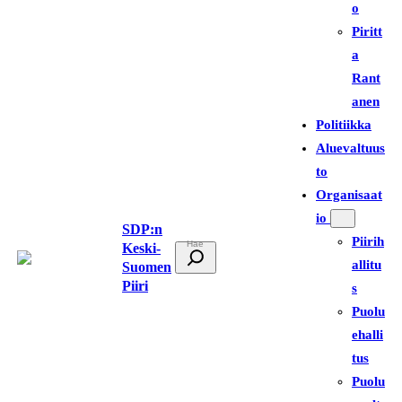
o
Piritt
a
Rant
anen
Politiikka
Aluevaltuus
to
Organisaat
io
SDP:n
Piirih
Keski-
E
allitu
Suomen
t
Piiri
s
s
Puolu
i
ehalli
tus
Puolu