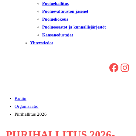
Puoluehallitus
Puoluevaltuuston jäsenet
Puoluekokous
Puolueosastot ja kunnallisjärjestöt
Kansanedustajat
Yhteystiedot
Facebook
Instagram
Kotiin
Organisaatio
Piirihallitus 2026
PIIRIHALLITUS 2026-