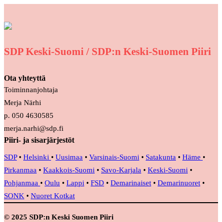
SDP Keski-Suomi / SDP:n Keski-Suomen Piiri
Ota yhteyttä
Toiminnanjohtaja
Merja Närhi
p. 050 4630585
merja.narhi@sdp.fi
Piiri- ja sisarjärjestöt
SDP
•
Helsinki
•
Uusimaa
•
Varsinais-Suomi
•
Satakunta
•
Häme
•
Pirkanmaa
•
Kaakkois-Suomi
•
Savo-Karjala
•
Keski-Suomi
•
Pohjanmaa
•
Oulu
•
Lappi
•
FSD
•
Demarinaiset
•
Demarinuoret
•
SONK
•
Nuoret Kotkat
© 2025 SDP:n Keski Suomen Piiri