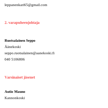
leppanenkari65@gmail.com
2. varapuheenjohtaja
Ruotsalainen Seppo
Äänekoski
seppo.ruotsalainen@aanekoski.fi
040 5106806
Varsinaiset jäsenet
Autio Mauno
Kannonkoski