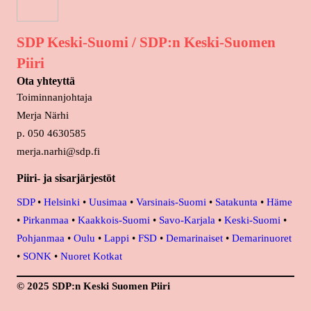
SDP Keski-Suomi / SDP:n Keski-Suomen
Piiri
Ota yhteyttä
Toiminnanjohtaja
Merja Närhi
p. 050 4630585
merja.narhi@sdp.fi
Piiri- ja sisarjärjestöt
SDP
•
Helsinki
•
Uusimaa
•
Varsinais-Suomi
•
Satakunta
•
Häme
•
Pirkanmaa
•
Kaakkois-Suomi
•
Savo-Karjala
•
Keski-Suomi
•
Pohjanmaa
•
Oulu
•
Lappi
•
FSD
•
Demarinaiset
•
Demarinuoret
•
SONK
•
Nuoret Kotkat
© 2025 SDP:n Keski Suomen Piiri