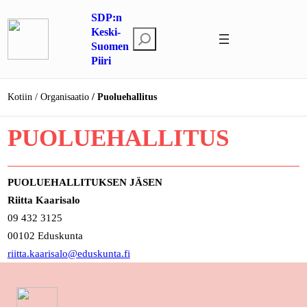
Siirry
SDP:n
sisältöön
Keski-
E
Suomen
t
Piiri
s
i
Kotiin
Organisaatio
Puoluehallitus
PUOLUEHALLITUS
PUOLUEHALLITUKSEN JÄSEN
Riitta Kaarisalo
09 432 3125
00102 Eduskunta
riitta.kaarisalo@eduskunta.fi