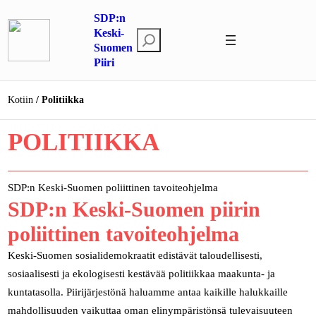
Siirry
SDP:n
sisältöön
Keski-
E
Suomen
t
Piiri
s
i
Kotiin
Politiikka
POLITIIKKA
SDP:n Keski-Suomen poliittinen tavoiteohjelma
SDP:n Keski-Suomen piirin
poliittinen tavoiteohjelma
Keski-Suomen sosialidemokraatit edistävät taloudellisesti,
sosiaalisesti ja ekologisesti kestävää politiikkaa maakunta- ja
kuntatasolla. Piirijärjestönä haluamme antaa kaikille halukkaille
mahdollisuuden vaikuttaa oman elinympäristönsä tulevaisuuteen