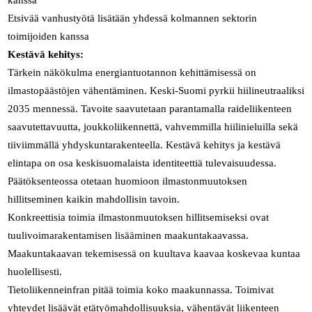
kanssa
Etsivää vanhustyötä lisätään yhdessä kolmannen sektorin
toimijoiden kanssa
Kestävä kehitys:
Tärkein näkökulma energiantuotannon kehittämisessä on
ilmastopäästöjen vähentäminen. Keski-Suomi pyrkii hiilineutraaliksi
2035 mennessä. Tavoite saavutetaan parantamalla raideliikenteen
saavutettavuutta, joukkoliikennettä, vahvemmilla hiilinieluilla sekä
tiiviimmällä yhdyskuntarakenteella. Kestävä kehitys ja kestävä
elintapa on osa keskisuomalaista identiteettiä tulevaisuudessa.
Päätöksenteossa otetaan huomioon ilmastonmuutoksen
hillitseminen kaikin mahdollisin tavoin.
Konkreettisia toimia ilmastonmuutoksen hillitsemiseksi ovat
tuulivoimarakentamisen lisääminen maakuntakaavassa.
Maakuntakaavan tekemisessä on kuultava kaavaa koskevaa kuntaa
huolellisesti.
Tietoliikenneinfran pitää toimia koko maakunnassa. Toimivat
yhteydet lisäävät etätyömahdollisuuksia, vähentävät liikenteen