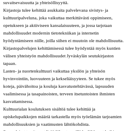
suvaitsevaisuutta ja yhteisöllisyyttä.
Kirjastoja tulee kehittää asukkaita palvelevana sivistys- ja
kulttuuripalveluna, joka vaikuttaa merkittävästi oppimiseen,
opetukseen ja aktiiviseen kansalaisuuteen, ja jossa tarjotaan
mahdollisuudet modernin tietotekniikan ja internetin
hyödyntämiseen niille, joilla siihen ei muutoin ole mahdollisuutta.
Kirjastopalvelujen kehittämisessä tulee hyödyntää myös kuntien
välisen yhteistyön mahdollisuudet Jyväskylän seutukirjaston
tapaan.
Lasten- ja nuortenkulttuuri vaikuttaa yksilön ja yhteisön
hyvinvointiin, luovuuteen ja kekseliäisyyteen. Se tukee myös
koteja, päivähoitoa ja kouluja kasvatustehtävässä, lapsuuden
vaalimisessa ja tasapainoisten, terveen itsetuntoisten ihmisten
kasvattamisessa.
Kulttuurialan koulutuksen sisältöä tulee kehittää ja
opiskelupaikkojen määriä tarkastella myös työelämän tarjoamien
mahdollisuuksien ja vaatimusten lähtökohdista.