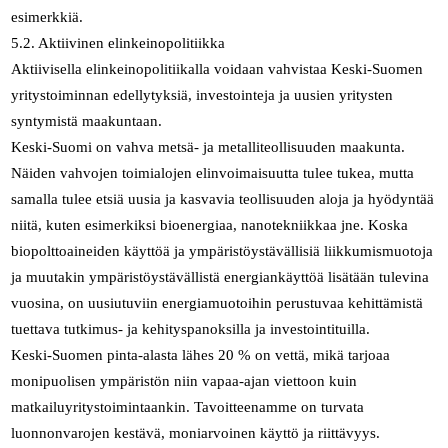
esimerkkiä.
5.2. Aktiivinen elinkeinopolitiikka
Aktiivisella elinkeinopolitiikalla voidaan vahvistaa Keski-Suomen
yritystoiminnan edellytyksiä, investointeja ja uusien yritysten
syntymistä maakuntaan.
Keski-Suomi on vahva metsä- ja metalliteollisuuden maakunta.
Näiden vahvojen toimialojen elinvoimaisuutta tulee tukea, mutta
samalla tulee etsiä uusia ja kasvavia teollisuuden aloja ja hyödyntää
niitä, kuten esimerkiksi bioenergiaa, nanotekniikkaa jne. Koska
biopolttoaineiden käyttöä ja ympäristöystävällisiä liikkumismuotoja
ja muutakin ympäristöystävällistä energiankäyttöä lisätään tulevina
vuosina, on uusiutuviin energiamuotoihin perustuvaa kehittämistä
tuettava tutkimus- ja kehityspanoksilla ja investointituilla.
Keski-Suomen pinta-alasta lähes 20 % on vettä, mikä tarjoaa
monipuolisen ympäristön niin vapaa-ajan viettoon kuin
matkailuyritystoimintaankin. Tavoitteenamme on turvata
luonnonvarojen kestävä, moniarvoinen käyttö ja riittävyys.