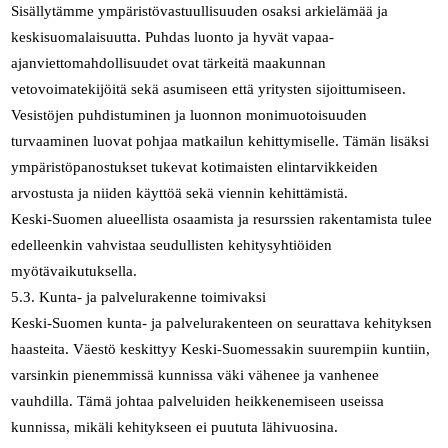
Sisällytämme ympäristövastuullisuuden osaksi arkielämää ja
keskisuomalaisuutta. Puhdas luonto ja hyvät vapaa-
ajanviettomahdollisuudet ovat tärkeitä maakunnan
vetovoimatekijöitä sekä asumiseen että yritysten sijoittumiseen.
Vesistöjen puhdistuminen ja luonnon monimuotoisuuden
turvaaminen luovat pohjaa matkailun kehittymiselle. Tämän lisäksi
ympäristöpanostukset tukevat kotimaisten elintarvikkeiden
arvostusta ja niiden käyttöä sekä viennin kehittämistä.
Keski-Suomen alueellista osaamista ja resurssien rakentamista tulee
edelleenkin vahvistaa seudullisten kehitysyhtiöiden
myötävaikutuksella.
5.3. Kunta- ja palvelurakenne toimivaksi
Keski-Suomen kunta- ja palvelurakenteen on seurattava kehityksen
haasteita. Väestö keskittyy Keski-Suomessakin suurempiin kuntiin,
varsinkin pienemmissä kunnissa väki vähenee ja vanhenee
vauhdilla. Tämä johtaa palveluiden heikkenemiseen useissa
kunnissa, mikäli kehitykseen ei puututa lähivuosina.