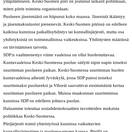
ylläpitämiseen. Keski-Suomen piiri on joutunut tarkasti pohtimaan,
miten piirin toiminta organisoidaan.
Puolueen jäsenmäärä on hiipunut koko maassa. Jäsenistä ikääntyy
ja jäsenmaksutuotot pienenevät. Keski-Suomen piirissä on edelleen
kaikissa kunnissa paikallisyhdistys tai kunnallisjärjestö, mutta osa
yhdistyksistä on toiminnallisissa vaikeuksissa. Yhdistysten määrässä
on tiivistämisen tarvetta.
SDP:n vaalimenestys viime vaaleissa on ollut huolestuttavaa.
Kuntavaaleissa Keski-Suomessa puolue säilytti nipin napin toiseksi
suurimman puolueen paikan. Keski-Suomessa suurimman huolen
kuntavaaleissa aiheutti Jyväskylä, jossa SDP putosi toiseksi
suurimmaksi puolueeksi ja Vihreät saavuttivat ensimmäistä kertaa
suurimman puolueen paikan. Muissa maakunnan suurimmissa
kunnissa SDP on edelleen johtava puolue.
Haluamme toteuttaa sosialidemokraattien tavoitteiden mukaista
politiikkaa Keski-Suomessa.
Piirijärjestö toimii yhteistyössä kunnissa vaikuttavien
kunnallisjärjestöjen ja puolueosastojen kanssa. Piirillä on