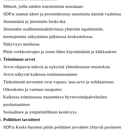
Mittarit, joilla näiden toteutumista seurataan:
SDP:n saamat äänet ja prosenttiosuus annetuista äänistä vaaleissa
Jäsenmäärä ja jäsenistön keski-ikä.
Jäsenistön osallistumisaktiivisuus yhteisiin tapahtumiin.
teemojemme näkyminen julkisessa keskustelussa.
Näkyvyys mediassa
Piirin verkkosivujen ja some-tilien käyntimäärät ja klikkaukset
Toiminnan arvot
Arvot ohjaavat tulevia ja nykyisiä yhteiskunnan muutoksia
Arvot näkyvät kaikessa toiminnassamme
Tärkeimmät arvomme ovat vapaus, tasa-arvo ja solidaarisuus
Oikeuksien ja vastuun tasapaino
Kaikessa toiminnassa muistettava hyvinvointipalveluiden
puolustaminen
Sosiaalinen ja ympäristöllinen kestävyys
Poliittiset tavoitteet
SDP:n Keski-Suomen piirin poliittiset tavoitteet yhtyvät puolueen