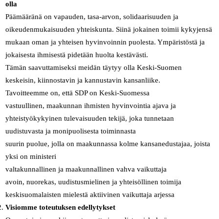
olla
Päämääränä on vapauden, tasa-arvon, solidaarisuuden ja
oikeudenmukaisuuden yhteiskunta. Siinä jokainen toimii kykyjensä
mukaan oman ja yhteisen hyvinvoinnin puolesta. Ympäristöstä ja
jokaisesta ihmisestä pidetään huolta kestävästi.
Tämän saavuttamiseksi meidän täytyy olla Keski-Suomen
keskeisin, kiinnostavin ja kannustavin kansanliike.
Tavoitteemme on, että SDP on Keski-Suomessa
vastuullinen, maakunnan ihmisten hyvinvointia ajava ja
yhteistyökykyinen tulevaisuuden tekijä, joka tunnetaan
uudistuvasta ja monipuolisesta toiminnasta
suurin puolue, jolla on maakunnassa kolme kansanedustajaa, joista
yksi on ministeri
valtakunnallinen ja maakunnallinen vahva vaikuttaja
avoin, nuorekas, uudistusmielinen ja yhteisöllinen toimija
keskisuomalaisten mielestä aktiivinen vaikuttaja arjessa
Visiomme toteutuksen edellytykset