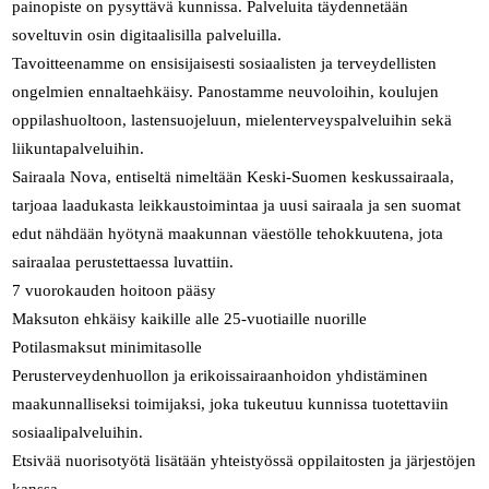
painopiste on pysyttävä kunnissa. Palveluita täydennetään
soveltuvin osin digitaalisilla palveluilla.
Tavoitteenamme on ensisijaisesti sosiaalisten ja terveydellisten
ongelmien ennaltaehkäisy. Panostamme neuvoloihin, koulujen
oppilashuoltoon, lastensuojeluun, mielenterveyspalveluihin sekä
liikuntapalveluihin.
Sairaala Nova, entiseltä nimeltään Keski-Suomen keskussairaala,
tarjoaa laadukasta leikkaustoimintaa ja uusi sairaala ja sen suomat
edut nähdään hyötynä maakunnan väestölle tehokkuutena, jota
sairaalaa perustettaessa luvattiin.
7 vuorokauden hoitoon pääsy
Maksuton ehkäisy kaikille alle 25-vuotiaille nuorille
Potilasmaksut minimitasolle
Perusterveydenhuollon ja erikoissairaanhoidon yhdistäminen
maakunnalliseksi toimijaksi, joka tukeutuu kunnissa tuotettaviin
sosiaalipalveluihin.
Etsivää nuorisotyötä lisätään yhteistyössä oppilaitosten ja järjestöjen