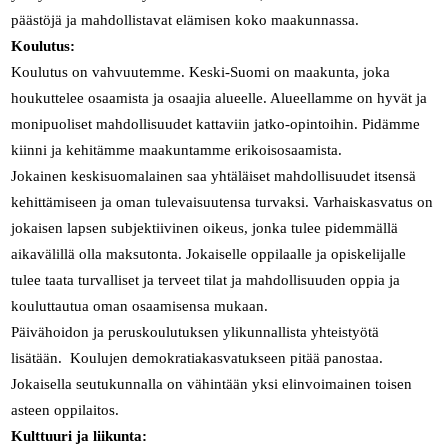
päästöjä ja mahdollistavat elämisen koko maakunnassa.
Koulutus:
Koulutus on vahvuutemme. Keski-Suomi on maakunta, joka
houkuttelee osaamista ja osaajia alueelle. Alueellamme on hyvät ja
monipuoliset mahdollisuudet kattaviin jatko-opintoihin. Pidämme
kiinni ja kehitämme maakuntamme erikoisosaamista.
Jokainen keskisuomalainen saa yhtäläiset mahdollisuudet itsensä
kehittämiseen ja oman tulevaisuutensa turvaksi. Varhaiskasvatus on
jokaisen lapsen subjektiivinen oikeus, jonka tulee pidemmällä
aikavälillä olla maksutonta. Jokaiselle oppilaalle ja opiskelijalle
tulee taata turvalliset ja terveet tilat ja mahdollisuuden oppia ja
kouluttautua oman osaamisensa mukaan.
Päivähoidon ja peruskoulutuksen ylikunnallista yhteistyötä
lisätään. Koulujen demokratiakasvatukseen pitää panostaa.
Jokaisella seutukunnalla on vähintään yksi elinvoimainen toisen
asteen oppilaitos.
Kulttuuri ja liikunta: