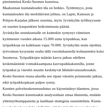
pienimmissä Keski-Suomen kunnissa.
Maakunnan kuntatalouden tila on heikko. Työttömyys, josta
kuntatalouden tila merkittävästi johtuu, on Lapin, Kainuun ja
Pohjois-Karjalan jälkeen suurinta, myös Jyväskylän työllisyysaste
on suurten kaupunkien heikoimmasta päästä.
Jyväskylän seutukunnalle on kuitenkin syntynyt viimeisen
kymmenen vuoden aikana 15.000 uutta työpaikkaa, kun
työpaikkoja on kaikkiaan vajaa 70.000. Jyväskylän seutu sijoittuu
työvoiman kysynnän osalta tällä vuosituhannella kolmanneksi koko
Suomessa. Työpaikkojen määrän kasvu jatkuu edelleen
keskimääräistä voimakkaampana kasvupaikkakunnilla, jonne
työpaikat ja väestön muutto keskittyvät lähitulevaisuudessakin.
Keski-Suomen reuna-alueilla sen sijaan väestön poismuutto jatkuu,
eikä työpaikkojakaan paljon synny.
Kuntien palvelurakenneuudistus on käynnistänyt tilanteen, jossa
Keski-Suomen kunnissakin analysoidaan omaa tilannetta, etsitään
yhteistyökumppaneita ja laaditaan strategisia suunnitelmia. Kunta-