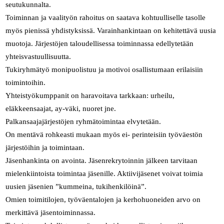
seutukunnalta.
Toiminnan ja vaalityön rahoitus on saatava kohtuulliselle tasolle
myös pienissä yhdistyksissä. Varainhankintaan on kehitettävä uusia
muotoja. Järjestöjen taloudellisessa toiminnassa edellytetään
yhteisvastuullisuutta.
Tukiryhmätyö monipuolistuu ja motivoi osallistumaan erilaisiin
toimintoihin.
Yhteistyökumppanit on haravoitava tarkkaan: urheilu,
eläkkeensaajat, ay-väki, nuoret jne.
Palkansaajajärjestöjen ryhmätoimintaa elvytetään.
On mentävä rohkeasti mukaan myös ei- perinteisiin työväestön
järjestöihin ja toimintaan.
Jäsenhankinta on avointa. Jäsenrekrytoinnin jälkeen tarvitaan
mielenkiintoista toimintaa jäsenille. Aktiivijäsenet voivat toimia
uusien jäsenien ”kummeina, tukihenkilöinä”.
Omien toimitilojen, työväentalojen ja kerhohuoneiden arvo on
merkittävä jäsentoiminnassa.