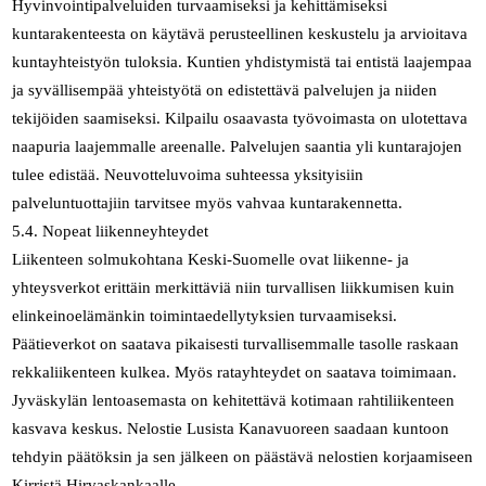
Hyvinvointipalveluiden turvaamiseksi ja kehittämiseksi
kuntarakenteesta on käytävä perusteellinen keskustelu ja arvioitava
kuntayhteistyön tuloksia. Kuntien yhdistymistä tai entistä laajempaa
ja syvällisempää yhteistyötä on edistettävä palvelujen ja niiden
tekijöiden saamiseksi. Kilpailu osaavasta työvoimasta on ulotettava
naapuria laajemmalle areenalle. Palvelujen saantia yli kuntarajojen
tulee edistää. Neuvotteluvoima suhteessa yksityisiin
palveluntuottajiin tarvitsee myös vahvaa kuntarakennetta.
5.4. Nopeat liikenneyhteydet
Liikenteen solmukohtana Keski-Suomelle ovat liikenne- ja
yhteysverkot erittäin merkittäviä niin turvallisen liikkumisen kuin
elinkeinoelämänkin toimintaedellytyksien turvaamiseksi.
Päätieverkot on saatava pikaisesti turvallisemmalle tasolle raskaan
rekkaliikenteen kulkea. Myös ratayhteydet on saatava toimimaan.
Jyväskylän lentoasemasta on kehitettävä kotimaan rahtiliikenteen
kasvava keskus. Nelostie Lusista Kanavuoreen saadaan kuntoon
tehdyin päätöksin ja sen jälkeen on päästävä nelostien korjaamiseen
Kirristä Hirvaskankaalle.