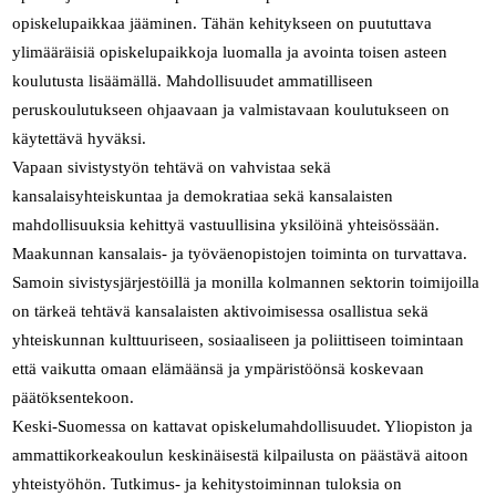
opiskelupaikkaa jääminen. Tähän kehitykseen on puututtava
ylimääräisiä opiskelupaikkoja luomalla ja avointa toisen asteen
koulutusta lisäämällä. Mahdollisuudet ammatilliseen
peruskoulutukseen ohjaavaan ja valmistavaan koulutukseen on
käytettävä hyväksi.
Vapaan sivistystyön tehtävä on vahvistaa sekä
kansalaisyhteiskuntaa ja demokratiaa sekä kansalaisten
mahdollisuuksia kehittyä vastuullisina yksilöinä yhteisössään.
Maakunnan kansalais- ja työväenopistojen toiminta on turvattava.
Samoin sivistysjärjestöillä ja monilla kolmannen sektorin toimijoilla
on tärkeä tehtävä kansalaisten aktivoimisessa osallistua sekä
yhteiskunnan kulttuuriseen, sosiaaliseen ja poliittiseen toimintaan
että vaikutta omaan elämäänsä ja ympäristöönsä koskevaan
päätöksentekoon.
Keski-Suomessa on kattavat opiskelumahdollisuudet. Yliopiston ja
ammattikorkeakoulun keskinäisestä kilpailusta on päästävä aitoon
yhteistyöhön. Tutkimus- ja kehitystoiminnan tuloksia on