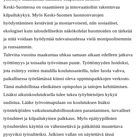
Keski-Suomessa on osaamiseen ja innovaatioihin rakentuvaa
kilpailukykyä. Myös Keski-Suomen luonnonvarojen
hyödyntäminen kestävästi ja moniarvoisesti, niin sosiaaliset,
ekologiset kuin taloudellisetkin näkökohdat huomioiden on tärkeää
ja niitä voidaan hyödyntää tulevaisuudessa vielä monipuolisemmin
ja runsaammin.
Tulevina vuosina maakuntaa uhkaa samaan aikaan edelleen jatkuva
työttömyys ja toisaalta työvoiman puute. Työttömyyden hoidoksi,
jota esiintyy eniten matalilla koulutusasteilla, tulee luoda vahva,
paikallisessa työelämässä kiinni oleva oppimispaikkojen verkosto.
Tämä mahdollistaa elinikäisen opinpolun ja taitojen kehittämisen.
Lisäksi aikuiskoulutuksella tulee tukea työyhteisöjen kykyä
uudistua. Lääke työvoimapulaan on koulutuksen lisäksi
työntekijöiden vaikutusmahdollisuuksien parantaminen, turvalliset
työsuhteet ja kilpailukyinen palkkaus. Myös epätyypillisten
työsuhteiden käyttöä on vähennettävä ja pätkätöitä muutettava
pysyviksi työsuhteiksi. Julkisen vallan on näytettävä tässä