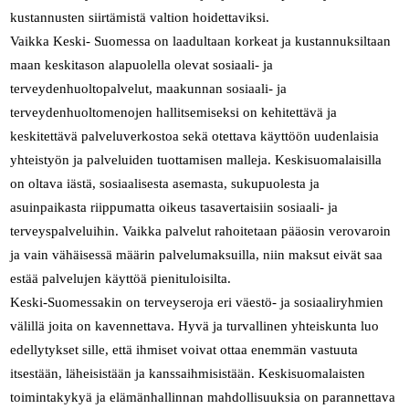
kustannusten siirtämistä valtion hoidettaviksi.
Vaikka Keski- Suomessa on laadultaan korkeat ja kustannuksiltaan
maan keskitason alapuolella olevat sosiaali- ja
terveydenhuoltopalvelut, maakunnan sosiaali- ja
terveydenhuoltomenojen hallitsemiseksi on kehitettävä ja
keskitettävä palveluverkostoa sekä otettava käyttöön uudenlaisia
yhteistyön ja palveluiden tuottamisen malleja. Keskisuomalaisilla
on oltava iästä, sosiaalisesta asemasta, sukupuolesta ja
asuinpaikasta riippumatta oikeus tasavertaisiin sosiaali- ja
terveyspalveluihin. Vaikka palvelut rahoitetaan pääosin verovaroin
ja vain vähäisessä määrin palvelumaksuilla, niin maksut eivät saa
estää palvelujen käyttöä pienituloisilta.
Keski-Suomessakin on terveyseroja eri väestö- ja sosiaaliryhmien
välillä joita on kavennettava. Hyvä ja turvallinen yhteiskunta luo
edellytykset sille, että ihmiset voivat ottaa enemmän vastuuta
itsestään, läheisistään ja kanssaihmisistään. Keskisuomalaisten
toimintakykyä ja elämänhallinnan mahdollisuuksia on parannettava