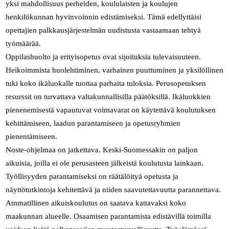
yksi mahdollisuus perheiden, koululaisten ja koulujen
henkilökunnan hyvinvoinnin edistämiseksi. Tämä edellyttäisi
opettajien palkkausjärjestelmän uudistusta vastaamaan tehtyä
työmäärää.
Oppilashuolto ja erityisopetus ovat sijoituksia tulevaisuuteen.
Heikoimmista huolehtiminen, varhainen puuttuminen ja yksilöllinen
tuki koko ikäluokalle tuottaa parhaita tuloksia. Perusopetuksen
resurssit on turvattava valtakunnallisilla päätöksillä. Ikäluokkien
pienenemisestä vapautuvat voimavarat on käytettävä koulutuksen
kehittämiseen, laadun parantamiseen ja opetusryhmien
pienentämiseen.
Noste-ohjelmaa on jatkettava. Keski-Suomessakin on paljon
aikuisia, joilla ei ole perusasteen jälkeistä koulutusta lainkaan.
Työllisyyden parantamiseksi on räätälöityä opetusta ja
näyttötutkintoja kehitettävä ja niiden saavutettavuutta parannettava.
Ammatillinen aikuiskoulutus on saatava kattavaksi koko
maakunnan alueelle. Osaamisen parantamista edistävillä toimilla