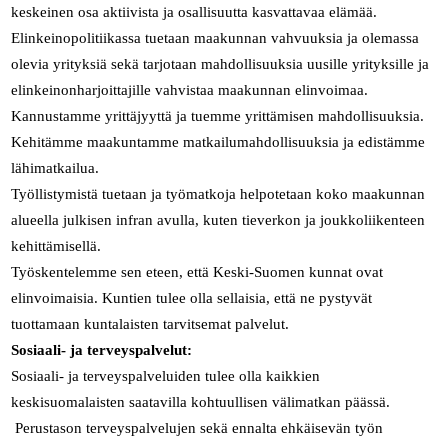
keskeinen osa aktiivista ja osallisuutta kasvattavaa elämää.
Elinkeinopolitiikassa tuetaan maakunnan vahvuuksia ja olemassa
olevia yrityksiä sekä tarjotaan mahdollisuuksia uusille yrityksille ja
elinkeinonharjoittajille vahvistaa maakunnan elinvoimaa.
Kannustamme yrittäjyyttä ja tuemme yrittämisen mahdollisuuksia.
Kehitämme maakuntamme matkailumahdollisuuksia ja edistämme
lähimatkailua.
Työllistymistä tuetaan ja työmatkoja helpotetaan koko maakunnan
alueella julkisen infran avulla, kuten tieverkon ja joukkoliikenteen
kehittämisellä.
Työskentelemme sen eteen, että Keski-Suomen kunnat ovat
elinvoimaisia. Kuntien tulee olla sellaisia, että ne pystyvät
tuottamaan kuntalaisten tarvitsemat palvelut.
Sosiaali- ja terveyspalvelut:
Sosiaali- ja terveyspalveluiden tulee olla kaikkien
keskisuomalaisten saatavilla kohtuullisen välimatkan päässä.
Perustason terveyspalvelujen sekä ennalta ehkäisevän työn