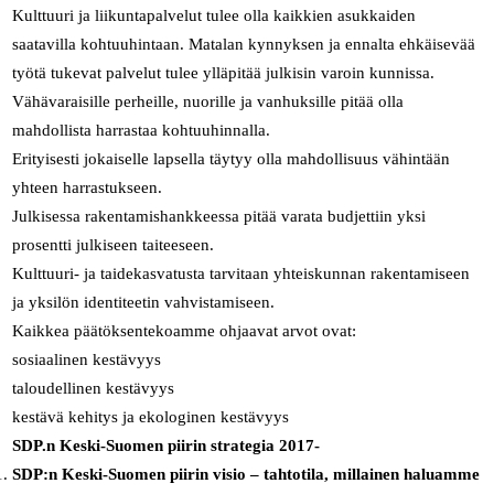
Kulttuuri ja liikuntapalvelut tulee olla kaikkien asukkaiden
saatavilla kohtuuhintaan. Matalan kynnyksen ja ennalta ehkäisevää
työtä tukevat palvelut tulee ylläpitää julkisin varoin kunnissa.
Vähävaraisille perheille, nuorille ja vanhuksille pitää olla
mahdollista harrastaa kohtuuhinnalla.
Erityisesti jokaiselle lapsella täytyy olla mahdollisuus vähintään
yhteen harrastukseen.
Julkisessa rakentamishankkeessa pitää varata budjettiin yksi
prosentti julkiseen taiteeseen.
Kulttuuri- ja taidekasvatusta tarvitaan yhteiskunnan rakentamiseen
ja yksilön identiteetin vahvistamiseen.
Kaikkea päätöksentekoamme ohjaavat arvot ovat:
sosiaalinen kestävyys
taloudellinen kestävyys
kestävä kehitys ja ekologinen kestävyys
SDP.n Keski-Suomen piirin strategia 2017-
SDP:n Keski-Suomen piirin visio – tahtotila, millainen haluamme