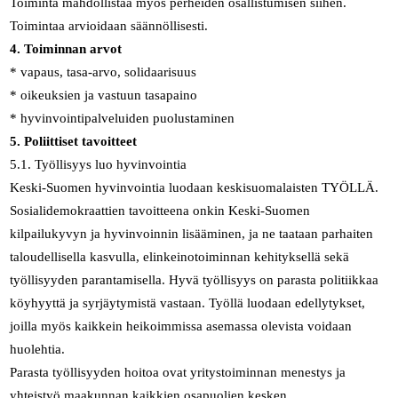
Toiminta mahdollistaa myös perheiden osallistumisen siihen.
Toimintaa arvioidaan säännöllisesti.
4. Toiminnan arvot
* vapaus, tasa-arvo, solidaarisuus
* oikeuksien ja vastuun tasapaino
* hyvinvointipalveluiden puolustaminen
5. Poliittiset tavoitteet
5.1. Työllisyys luo hyvinvointia
Keski-Suomen hyvinvointia luodaan keskisuomalaisten TYÖLLÄ.
Sosialidemokraattien tavoitteena onkin Keski-Suomen
kilpailukyvyn ja hyvinvoinnin lisääminen, ja ne taataan parhaiten
taloudellisella kasvulla, elinkeinotoiminnan kehityksellä sekä
työllisyyden parantamisella. Hyvä työllisyys on parasta politiikkaa
köyhyyttä ja syrjäytymistä vastaan. Työllä luodaan edellytykset,
joilla myös kaikkein heikoimmissa asemassa olevista voidaan
huolehtia.
Parasta työllisyyden hoitoa ovat yritystoiminnan menestys ja
yhteistyö maakunnan kaikkien osapuolien kesken.