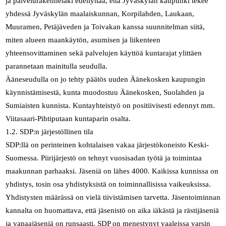
ja palvelurakennelaki edellyttää, että Jyväskylän kaupunki tekee
yhdessä Jyväskylän maalaiskunnan, Korpilahden, Laukaan,
Muuramen, Petäjäveden ja Toivakan kanssa suunnitelman siitä,
miten alueen maankäytön, asumisen ja liikenteen
yhteensovittaminen sekä palvelujen käyttöä kuntarajat ylittäen
parannetaan mainitulla seudulla.
Ääneseudulla on jo tehty päätös uuden Äänekosken kaupungin
käynnistämisestä, kunta muodostuu Äänekosken, Suolahden ja
Sumiaisten kunnista. Kuntayhteistyö on positiivisesti edennyt mm.
Viitasaari-Pihtiputaan kuntaparin osalta.
1.2. SDP:n järjestöllinen tila
SDP:llä on perinteinen kohtalaisen vakaa järjestökoneisto Keski-
Suomessa. Piirijärjestö on tehnyt vuosisadan työtä ja toimintaa
maakunnan parhaaksi. Jäseniä on lähes 4000. Kaikissa kunnissa on
yhdistys, tosin osa yhdistyksistä on toiminnallisissa vaikeuksissa.
Yhdistysten määrässä on vielä tiivistämisen tarvetta. Jäsentoiminnan
kannalta on huomattava, että jäsenistö on aika iäkästä ja rästijäseniä
ja vapaajäseniä on runsaasti. SDP on menestynyt vaaleissa varsin