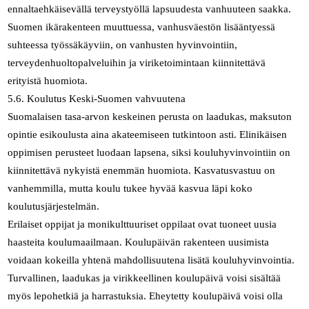
ennaltaehkäisevällä terveystyöllä lapsuudesta vanhuuteen saakka.
Suomen ikärakenteen muuttuessa, vanhusväestön lisääntyessä
suhteessa työssäkäyviin, on vanhusten hyvinvointiin,
terveydenhuoltopalveluihin ja viriketoimintaan kiinnitettävä
erityistä huomiota.
5.6. Koulutus Keski-Suomen vahvuutena
Suomalaisen tasa-arvon keskeinen perusta on laadukas, maksuton
opintie esikoulusta aina akateemiseen tutkintoon asti. Elinikäisen
oppimisen perusteet luodaan lapsena, siksi kouluhyvinvointiin on
kiinnitettävä nykyistä enemmän huomiota. Kasvatusvastuu on
vanhemmilla, mutta koulu tukee hyvää kasvua läpi koko
koulutusjärjestelmän.
Erilaiset oppijat ja monikulttuuriset oppilaat ovat tuoneet uusia
haasteita koulumaailmaan. Koulupäivän rakenteen uusimista
voidaan kokeilla yhtenä mahdollisuutena lisätä kouluhyvinvointia.
Turvallinen, laadukas ja virikkeellinen koulupäivä voisi sisältää
myös lepohetkiä ja harrastuksia. Eheytetty koulupäivä voisi olla