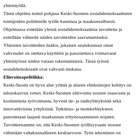
yhteistyöllä.
Tämä ohjelma toimii pohjana Keski-Suomen sosialidemokraattisten
toimijoiden poliittiselle työlle kunnissa ja maakunnallisesti.
Ohjelmassa esitetään yleisiä sosialidemokraattisia tavoitteita ja
esitellään välineitä näiden tavoitteiden saavuttamiseksi.
Yhteisten tavoitteiden lisäksi, jokaisen seutukunnan omat
vahvuudet on otettava käyttöön ja panostettava voimavarat
yhteistyössä niiden varaan rakentamiseen. Tässä työssä
sosialidemokraatit ovat vahvasti mukana.
Elinvoimapolitiikka:
Keski-Suomi on hyvä alue yrittää ja alueen elinkeinojen kehitys on
talouskasvun veturi. Keski-Suomen elinvoima nousee osaavasta ja
koulutetusta työvoimasta, hyvistä tie- ja raideyhteyksistä sekä
innovatiivisista yrityksistä. Tutkimus- ja tuotekehitykseen
panostetaan laajasti maakunnan erityisosaamiseen nojaten.
Tavoitteenamme on, että Keski-Suomen työllisyysaste nousee
vähintään valtakunnalliseen keskiarvoon. Työn tekeminen on