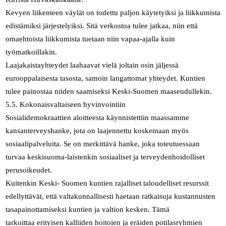
Kevyen liikenteen väylät on todettu paljon käytetyiksi ja liikkumista
edistämiksi järjestelyiksi. Sitä verkostoa tulee jatkaa, niin että
omaehtoista liikkumista tuetaan niin vapaa-ajalla kuin
työmatkoillakin.
Laajakaistayhteydet laahaavat vielä joltain osin jäljessä
eurooppalaisesta tasosta, samoin langattomat yhteydet. Kuntien
tulee painostaa niiden saamiseksi Keski-Suomen maaseudullekin.
5.5. Kokonaisvaltaiseen hyvinvointiin
Sosialidemokraattien aloitteesta käynnistettiin maassamme
kansanterveyshanke, jota on laajennettu koskemaan myös
sosiaalipalveluita. Se on merkittävä hanke, joka toteutuessaan
turvaa keskisuoma-laistenkin sosiaaliset ja terveydenhoidolliset
perusoikeudet.
Kuitenkin Keski- Suomen kuntien rajalliset taloudelliset resurssit
edellyttävät, että valtakunnallisesti haetaan ratkaisuja kustannusten
tasapainottamiseksi kuntien ja valtion kesken. Tämä
tarkoittaa erityisen kalliiden hoitojen ja eräiden potilasryhmien