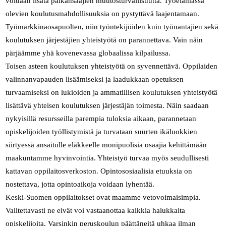
voidaan lisätä palkansaajien muutosturvallisuutta. Työelämässä
olevien koulutusmahdollisuuksia on pystyttävä laajentamaan.
Työmarkkinaosapuolten, niin työntekijöiden kuin työnantajien sekä
koulutuksen järjestäjien yhteistyötä on parannettava. Vain näin
pärjäämme yhä kovenevassa globaalissa kilpailussa.
Toisen asteen koulutuksen yhteistyötä on syvennettävä. Oppilaiden
valinnanvapauden lisäämiseksi ja laadukkaan opetuksen
turvaamiseksi on lukioiden ja ammatillisen koulutuksen yhteistyötä
lisättävä yhteisen koulutuksen järjestäjän toimesta. Näin saadaan
nykyisillä resursseilla parempia tuloksia aikaan, parannetaan
opiskelijoiden työllistymistä ja turvataan suurten ikäluokkien
siirtyessä ansaitulle eläkkeelle monipuolisia osaajia kehittämään
maakuntamme hyvinvointia. Yhteistyö turvaa myös seudullisesti
kattavan oppilaitosverkoston. Opintososiaalisia etuuksia on
nostettava, jotta opintoaikoja voidaan lyhentää.
Keski-Suomen oppilaitokset ovat maamme vetovoimaisimpia.
Valitettavasti ne eivät voi vastaanottaa kaikkia halukkaita
opiskelijoita. Varsinkin peruskoulun päättäneitä uhkaa ilman