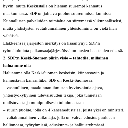
hyvin, mutta Keskustalla on hieman suurempi kannatus
maakunnassa. SDP on johtava puolue suuremmissa kunnissa.
Kunnallisten palveluiden toimialue on siirtymässä ylikunnalliseksi,
mutta yhdistysten seutukunnallinen yhteistoiminta on vielä liian
vähäistä.
Eläkkeensaajajärjestön merkitys on lisääntynyt. SDP:n
ryhmätoiminta palkansaajajärjestöissä on uusien haasteiden edessä.
2. SDP:n Keski-Suomen piirin visio – tahtotila, millainen
haluamme olla
Haluamme olla Keski-Suomen keskeisin, kiinnostavin ja
kannustavin kansanliike. SDP on Keski-Suomessa:
– vastuullinen, maakunnan ihmisten hyvinvointia ajava,
yhteistyökykyinen tulevaisuuden tekijä, joka tunnetaan
uudistuvasta ja monipuolisesta toiminnastaan
– suurin puolue, jolla on 4 kansanedustajaa, joista yksi on ministeri.
– valtakunnallinen vaikuttaja, jolla on vahva edustus puolueen
hallinnossa, työryhmissä, eduskunta- ja hallitusryhmässä