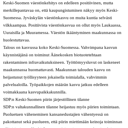
Keski-Suomen väestönkehitys on edelleen positiivinen, mutta
merkillepantavaa on, että kaupungistuminen näkyy myös Keski-
Suomessa. Jyväskylän väestönkasvu on muita kuntia selvästi
vilkkaampaa. Positiivista väestönkasvua on ollut myös Laukaassa,
Uuraisilla ja Muuramessa. Väestön ikääntyminen maakunnassa on
huolestuttavaa.
Talous on kasvussa koko Keski-Suomessa. Vahvimpana kasvun
käynnistäjänä on toiminut Äänekosken biotuotetehtaan
rakentaminen infravaikutuksineen. Työttömyysluvut on laskeneet
maakunnassa huomattavasti. Maakunnan talouden kasvu on
heijastunut työllisyyteen jokaisella toimialalla, vahvimmin
palvelualoilla. Työpaikkojen määrän kasvu jatkuu edelleen
voimakkaana kasvupaikkakunnilla.
SDP:n Keski-Suomen piirin järjestöllinen tilanne
SDP:n valtakunnallinen tilanne heijastuu myös piirien toimintaan.
Puoluetuen väheneminen kansanedustajien vähentyessä on
pakottanut sekä puolueen, että piirin miettimään keinoja toiminnan