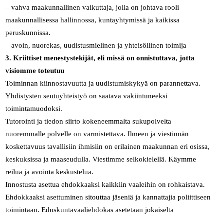
– vahva maakunnallinen vaikuttaja, jolla on johtava rooli
maakunnallisessa hallinnossa, kuntayhtymissä ja kaikissa
peruskunnissa.
– avoin, nuorekas, uudistusmielinen ja yhteisöllinen toimija
3. Kriittiset menestystekijät, eli missä on onnistuttava, jotta
visiomme toteutuu
Toiminnan kiinnostavuutta ja uudistumiskykyä on parannettava.
Yhdistysten seutuyhteistyö on saatava vakiintuneeksi
toimintamuodoksi.
Tutorointi ja tiedon siirto kokeneemmalta sukupolvelta
nuoremmalle polvelle on varmistettava. Ilmeen ja viestinnän
koskettavuus tavallisiin ihmisiin on erilainen maakunnan eri osissa,
keskuksissa ja maaseudulla. Viestimme selkokielellä. Käymme
reilua ja avointa keskustelua.
Innostusta asettua ehdokkaaksi kaikkiin vaaleihin on rohkaistava.
Ehdokkaaksi asettuminen sitouttaa jäseniä ja kannattajia poliittiseen
toimintaan. Eduskuntavaaliehdokas asetetaan jokaiselta