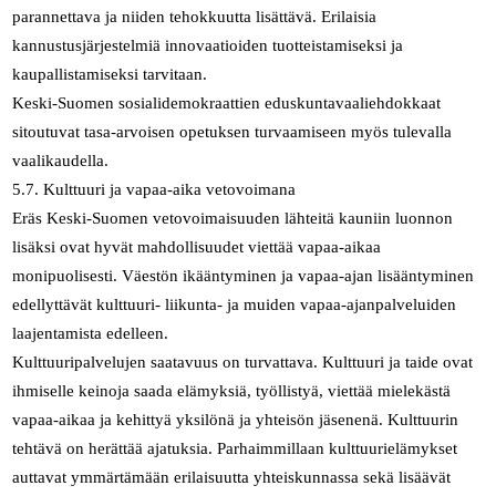
parannettava ja niiden tehokkuutta lisättävä. Erilaisia
kannustusjärjestelmiä innovaatioiden tuotteistamiseksi ja
kaupallistamiseksi tarvitaan.
Keski-Suomen sosialidemokraattien eduskuntavaaliehdokkaat
sitoutuvat tasa-arvoisen opetuksen turvaamiseen myös tulevalla
vaalikaudella.
5.7. Kulttuuri ja vapaa-aika vetovoimana
Eräs Keski-Suomen vetovoimaisuuden lähteitä kauniin luonnon
lisäksi ovat hyvät mahdollisuudet viettää vapaa-aikaa
monipuolisesti. Väestön ikääntyminen ja vapaa-ajan lisääntyminen
edellyttävät kulttuuri- liikunta- ja muiden vapaa-ajanpalveluiden
laajentamista edelleen.
Kulttuuripalvelujen saatavuus on turvattava. Kulttuuri ja taide ovat
ihmiselle keinoja saada elämyksiä, työllistyä, viettää mielekästä
vapaa-aikaa ja kehittyä yksilönä ja yhteisön jäsenenä. Kulttuurin
tehtävä on herättää ajatuksia. Parhaimmillaan kulttuurielämykset
auttavat ymmärtämään erilaisuutta yhteiskunnassa sekä lisäävät