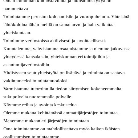
Oman toiminnan kiinnostavuutta ja uudistumiskykyä on
parannettava
Toimintamme perustuu kohtaamisiin ja vuoropuheluun. Yhteisinä
lähtökohtina tähän meillä on samat arvot ja halu vaikuttaa
yhteiskuntaan.
Toimimme verkostoissa aktiivisesti ja tavoitteellisesti.
Kuuntelemme, vahvistamme osaamistamme ja olemme jatkuvassa
yhteydessä kansalaisiin, yhteiskunnan eri toimijoihin ja
asiantuntijaverkostoihin.
Yhdistysten seutuyhteistyötä on lisättävä ja toiminta on saatava
vakiintuneeksi toimintamuodoksi.
Varmistamme tutoroinnilla tiedon siirtymisen kokeneemmalta
sukupolvelta nuoremmalle polvelle.
Käymme reilua ja avointa keskustelua.
Olemme mukana kehittämässä ammattijärjestöjen toimintaa.
Menemme mukaan eri järjestöjen toimintaan.
Oma toimintamme on mahdollistettava myös kaiken ikäisten
osallistumisen toimintaamme.