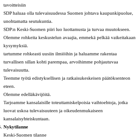
tavoitteisiin
SDP haluaa olla tulevaisuudessa Suomen johtava kaupunkipuolue,
unohtamatta seutukuntia.
SDP:n Keski-Suomen piiri luo luottamusta ja turvaa muutokseen.
Olemme rohkeita keskustelun avaajia, emmekä pelkää vaikeitakaan
kysymyksiä.
tartumme rohkeasti uusiin ilmiöihin ja haluamme rakentaa
turvallisen sillan kohti parempaa, arvoihimme pohjautuvaa
tulevaisuutta.
Teemme työtä edistyksellisen ja ratkaisukeskeisen päätöksenteon
eteen.
Olemme edelläkävijöitä.
Tarjoamme kansalaisille toteuttamiskelpoisia vaihtoehtoja, jotka
luovat uskoa tulevaisuuteen ja oikeudenmukaiseen
kansalaisyhteiskuntaan.
Nykytilanne
Keski-Suomen tilanne