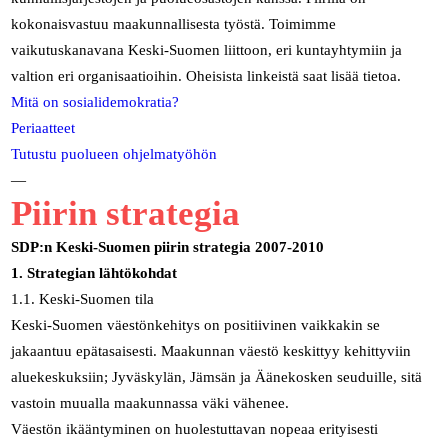
kokonaisvastuu maakunnallisesta työstä. Toimimme
vaikutuskanavana Keski-Suomen liittoon, eri kuntayhtymiin ja
valtion eri organisaatioihin. Oheisista linkeistä saat lisää tietoa.
Mitä on sosialidemokratia?
Periaatteet
Tutustu puolueen ohjelmatyöhön
—
Piirin strategia
SDP:n Keski-Suomen piirin strategia 2007-2010
1. Strategian lähtökohdat
1.1. Keski-Suomen tila
Keski-Suomen väestönkehitys on positiivinen vaikkakin se
jakaantuu epätasaisesti. Maakunnan väestö keskittyy kehittyviin
aluekeskuksiin; Jyväskylän, Jämsän ja Äänekosken seuduille, sitä
vastoin muualla maakunnassa väki vähenee.
Väestön ikääntyminen on huolestuttavan nopeaa erityisesti