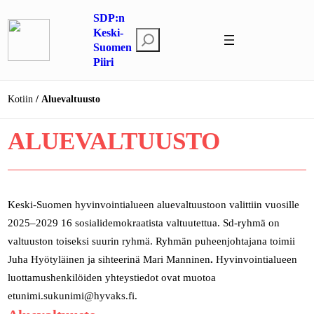
Siirry
SDP:n
sisältöön
Keski-
E
Suomen
t
Piiri
s
i
Kotiin
Aluevaltuusto
ALUEVALTUUSTO
Keski-Suomen hyvinvointialueen aluevaltuustoon valittiin vuosille
2025–2029 16 sosialidemokraatista valtuutettua. Sd-ryhmä on
valtuuston toiseksi suurin ryhmä. Ryhmän puheenjohtajana toimii
Juha Hyötyläinen ja sihteerinä Mari Manninen
.
Hyvinvointialueen
luottamushenkilöiden yhteystiedot ovat muotoa
etunimi.sukunimi@hyvaks.fi.