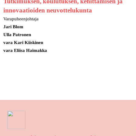
Tutkimuksen, koulutuksen, kehittämisen ja
innovaatioiden neuvottelukunta
Varapuheenjohtaja
Jari Blom
Ulla Patronen
vara Kari Kiiskinen
vara Eliisa Haimakka