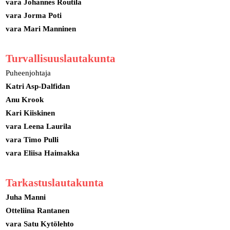
vara Johannes Routila
vara Jorma Poti
vara Mari Manninen
Turvallisuuslautakunta
Puheenjohtaja
Katri Asp-Dalfidan
Anu Krook
Kari Kiiskinen
vara Leena Laurila
vara Timo Pulli
vara Eliisa Haimakka
Tarkastuslautakunta
Juha Manni
Otteliina Rantanen
vara Satu Kytölehto