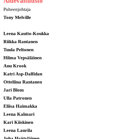
Aluevaltuusto
Puheenjohtaja
Tony Melville
Leena Kautto-Koukka
Riikka Rantanen
Tuula Peltonen
Hilma Vepsäläinen
Anu Krook
Katri Asp-Dalfidan
Otteliina Rantanen
Jari Blom
Ulla Patronen
Eliisa Haimakka
Leena Kalmari
Kari Kiiskinen
Leena Laurila
Juha Hyötyläinen