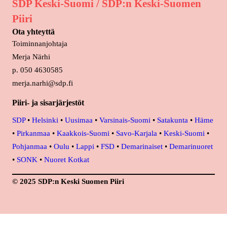
SDP Keski-Suomi / SDP:n Keski-Suomen
Piiri
Ota yhteyttä
Toiminnanjohtaja
Merja Närhi
p. 050 4630585
merja.narhi@sdp.fi
Piiri- ja sisarjärjestöt
SDP
•
Helsinki
•
Uusimaa
•
Varsinais-Suomi
•
Satakunta
•
Häme
•
Pirkanmaa
•
Kaakkois-Suomi
•
Savo-Karjala
•
Keski-Suomi
•
Pohjanmaa
•
Oulu
•
Lappi
•
FSD
•
Demarinaiset
•
Demarinuoret
•
SONK
•
Nuoret Kotkat
© 2025 SDP:n Keski Suomen Piiri