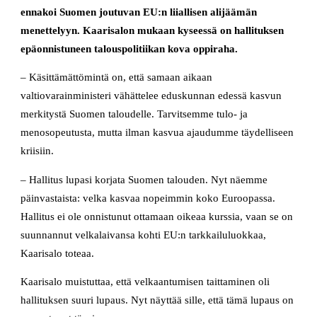
ennakoi Suomen joutuvan EU:n liiallisen alijäämän
menettelyyn. Kaarisalon mukaan kyseessä on hallituksen
epäonnistuneen talouspolitiikan kova oppiraha.
– Käsittämättömintä on, että samaan aikaan
valtiovarainministeri vähättelee eduskunnan edessä kasvun
merkitystä Suomen taloudelle. Tarvitsemme tulo- ja
menosopeutusta, mutta ilman kasvua ajaudumme täydelliseen
kriisiin.
– Hallitus lupasi korjata Suomen talouden. Nyt näemme
päinvastaista: velka kasvaa nopeimmin koko Euroopassa.
Hallitus ei ole onnistunut ottamaan oikeaa kurssia, vaan se on
suunnannut velkalaivansa kohti EU:n tarkkailuluokkaa,
Kaarisalo toteaa.
Kaarisalo muistuttaa, että velkaantumisen taittaminen oli
hallituksen suuri lupaus. Nyt näyttää sille, että tämä lupaus on