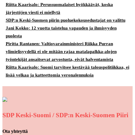
Riitta Kaarisalo: Perussuomalaiset hyökkäävät, koska
järjestöjen viesti ei miellytä
SDP:n Keski-Suomen piirin puoluekokousedustajat on valittu
Jani Kokko: 12 vuotta taistelua vapauden ja ihmisyyden
puolesta
Piritta Rantanen: Valtiovarainministeri Riikka Purran
ylimielisyydellä ei ole mitään rajaa matalapalkka-alojen
työntekijät ansaitsevat arvostusta, eivät halventamista
Riitta Kaarisalo: Suomi tarvitsee kestävää talouspolitiikkaa, ei
lisää velkaa ja katteettomia veronalennuksia
SDP Keski-Suomi / SDP:n Keski-Suomen Piiri
Ota yhteyttä