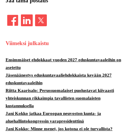
Jaa tämä postaus
Viimeksi julkaistu
Ensimmäiset ehdokkaat vuoden 2027 eduskuntavaaleihin on
asetettu
Jäsenäänestys eduskuntavaaliehdokkaista kevään 2027
eduskuntavaaleihin
Riitta Kaarisalo: Perussuomalaiset puolustavat kiivaasti
yhteiskunnan rikkaimpia tavallisten suomalaisten
kustannuksella
Jani Kokko jatkaa Euroopan neuvoston kunta- ja
aluehallintokongressin varapresidenttinä
Jani Kokko: Minne menet, jos kotona ei ole turvallista?