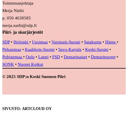
Toiminnanjohtaja
Merja Närhi
p. 050 4630585
merja.narhi@sdp.fi
Piiri- ja sisarjärjestöt
SDP
•
Helsinki
•
Uusimaa
•
Varsinais-Suomi
•
Satakunta
•
Häme
•
Pirkanmaa
•
Kaakkois-Suomi
•
Savo-Karjala
•
Keski-Suomi
•
Pohjanmaa
•
Oulu
•
Lappi
•
FSD
•
Demarinaiset
•
Demarinuoret
•
SONK
•
Nuoret Kotkat
© 2025 SDP:n Keski Suomen Piiri
SIVUSTO: ARTCLOUD OY