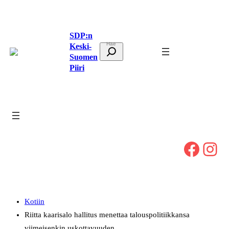
Siirry
sisältöön
SDP:n
Keski-
E
Suomen
t
Piiri
s
i
Facebook
Instagram
Kotiin
Riitta kaarisalo hallitus menettaa talouspolitiikkansa
viimeisenkin uskottavuuden