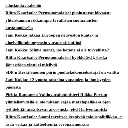
eduskuntavaaleihin
Riitta Kaarisalo: Perussuomalaiset puolustavat kiivaasti
yhteiskunnan rikkaimpia tavallisten suomalaisten
kustannuksella
Jani Kokko jatkaa Euroopan neuvoston kunta- ja
aluehallintokongressin varapresidenttinä
Jani Kokko: Minne menet, jos kotona ei ole turvallista?
Riitta Kaarisalo: Perussuomalaiset hyökkäävät, koska
järjestöjen viesti ei miellytä
SDP:n Keski-Suomen piirin puoluekokousedustajat on valittu
Jani Kokko: 12 vuotta taistelua vapauden ja ihmisyyden
puolesta
Piritta Rantanen: Valtiovarainministeri Riikka Purran
ylimielisyydellä ei ole mitään rajaa matalapalkka-alojen
työntekijät ansaitsevat arvostusta, eivät halventamista
Riitta Kaarisalo: Suomi tarvitsee kestävää talouspolitiikkaa, ei
lisää velkaa ja katteettomia veronalennuksia