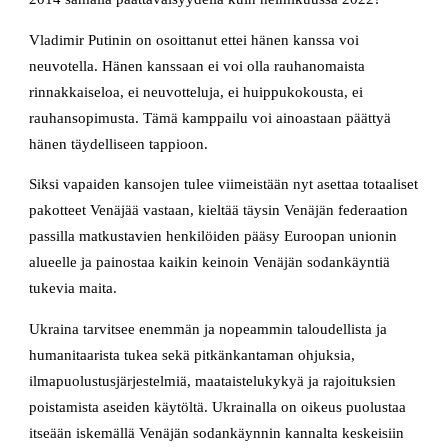
Vladimir Putinin on osoittanut ettei hänen kanssa voi
neuvotella. Hänen kanssaan ei voi olla rauhanomaista
rinnakkaiseloa, ei neuvotteluja, ei huippukokousta, ei
rauhansopimusta. Tämä kamppailu voi ainoastaan päättyä
hänen täydelliseen tappioon.
Siksi vapaiden kansojen tulee viimeistään nyt asettaa totaaliset
pakotteet Venäjää vastaan, kieltää täysin Venäjän federaation
passilla matkustavien henkilöiden pääsy Euroopan unionin
alueelle ja painostaa kaikin keinoin Venäjän sodankäyntiä
tukevia maita.
Ukraina tarvitsee enemmän ja nopeammin taloudellista ja
humanitaarista tukea sekä pitkänkantaman ohjuksia,
ilmapuolustusjärjestelmiä, maataistelukykyä ja rajoituksien
poistamista aseiden käytöltä. Ukrainalla on oikeus puolustaa
itseään iskemällä Venäjän sodankäynnin kannalta keskeisiin