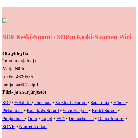
SDP Keski-Suomi / SDP:n Keski-Suomen Piiri
Ota yhteyttä
Toiminnanjohtaja
Merja Närhi
p. 050 4630585
merja.narhi@sdp.fi
Piiri- ja sisarjärjestöt
SDP
•
Helsinki
•
Uusimaa
•
Varsinais-Suomi
•
Satakunta
•
Häme
•
Pirkanmaa
•
Kaakkois-Suomi
•
Savo-Karjala
•
Keski-Suomi
•
Pohjanmaa
•
Oulu
•
Lappi
•
FSD
•
Demarinaiset
•
Demarinuoret
•
SONK
•
Nuoret Kotkat