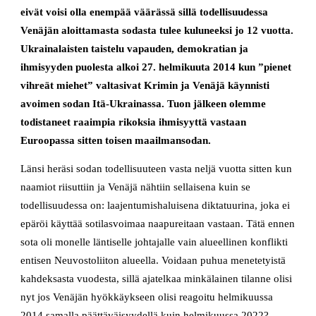
eivät voisi olla enempää väärässä sillä todellisuudessa
Venäjän aloittamasta sodasta tulee kuluneeksi jo 12 vuotta.
Ukrainalaisten taistelu vapauden, demokratian ja
ihmisyyden puolesta alkoi 27. helmikuuta 2014 kun ”pienet
vihreät miehet” valtasivat Krimin ja Venäjä käynnisti
avoimen sodan Itä-Ukrainassa. Tuon jälkeen olemme
todistaneet raaimpia rikoksia ihmisyyttä vastaan
Euroopassa sitten toisen maailmansodan.
Länsi heräsi sodan todellisuuteen vasta neljä vuotta sitten kun
naamiot riisuttiin ja Venäjä nähtiin sellaisena kuin se
todellisuudessa on: laajentumishaluisena diktatuurina, joka ei
epäröi käyttää sotilasvoimaa naapureitaan vastaan. Tätä ennen
sota oli monelle läntiselle johtajalle vain alueellinen konflikti
entisen Neuvostoliiton alueella. Voidaan puhua menetetyistä
kahdeksasta vuodesta, sillä ajatelkaa minkälainen tilanne olisi
nyt jos Venäjän hyökkäykseen olisi reagoitu helmikuussa
2014 samalla päättäväisyydellä kuin helmikuussa 2022?