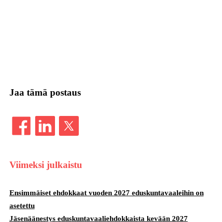
Jaa tämä postaus
Viimeksi julkaistu
Ensimmäiset ehdokkaat vuoden 2027 eduskuntavaaleihin on
asetettu
Jäsenäänestys eduskuntavaaliehdokkaista kevään 2027