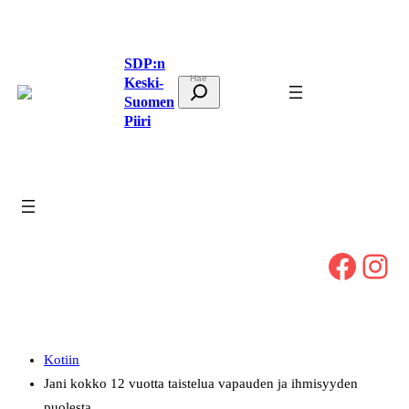
Siirry
sisältöön
SDP:n
Keski-
E
Suomen
t
Piiri
s
i
Facebook
Instagram
Kotiin
Jani kokko 12 vuotta taistelua vapauden ja ihmisyyden
puolesta