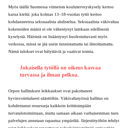
Myös täällä Suomessa viimeisin kouluterveyskysely kertoo
karua kieltä: joka kolmas 13–18-vuotias tyttö kertoo
kohdanneensa seksuaalista ahdistelua. Seksuaalista väkivaltaa
kokeneiden määrä ei ole vähentynyt lainkaan edellisestä
kyselystä. Häirintä on lisääntynyt huolestuttavasti myös
verkossa, missä se jää usein tunnistamatta tai ilmoittamatta.
Nämä tulokset ovat hälyttäviä ja vaativat toimia.
Jokaisella tytöllä on oikeus kasvaa
turvassa ja ilman pelkoa.
Orpon hallituksen leikkaukset ovat pakottaneet
hyvinvointialueet säästöihin. Väkivaltatyössä hallitus on
kohdentanut resursseja kaikkein kriittisimpään
turvatalotoimintaan, mutta samaan aikaan varhaisemman tuen
palvelujen annetaan rapautua ympäriltä. Järjestötyöhön tehdyt