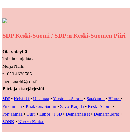
SDP Keski-Suomi / SDP:n Keski-Suomen Piiri
Ota yhteyttä
Toiminnanjohtaja
Merja Närhi
p. 050 4630585
merja.narhi@sdp.fi
Piiri- ja sisarjärjestöt
SDP
•
Helsinki
•
Uusimaa
•
Varsinais-Suomi
•
Satakunta
•
Häme
•
Pirkanmaa
•
Kaakkois-Suomi
•
Savo-Karjala
•
Keski-Suomi
•
Pohjanmaa
•
Oulu
•
Lappi
•
FSD
•
Demarinaiset
•
Demarinuoret
•
SONK
•
Nuoret Kotkat