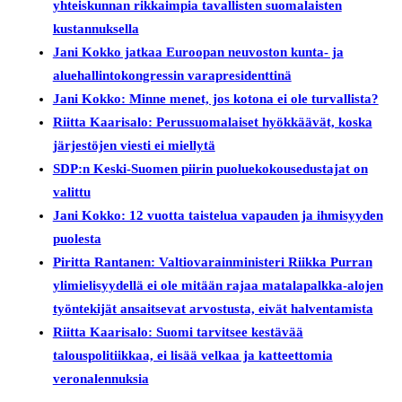
yhteiskunnan rikkaimpia tavallisten suomalaisten
kustannuksella
Jani Kokko jatkaa Euroopan neuvoston kunta- ja
aluehallintokongressin varapresidenttinä
Jani Kokko: Minne menet, jos kotona ei ole turvallista?
Riitta Kaarisalo: Perussuomalaiset hyökkäävät, koska
järjestöjen viesti ei miellytä
SDP:n Keski-Suomen piirin puoluekokousedustajat on
valittu
Jani Kokko: 12 vuotta taistelua vapauden ja ihmisyyden
puolesta
Piritta Rantanen: Valtiovarainministeri Riikka Purran
ylimielisyydellä ei ole mitään rajaa matalapalkka-alojen
työntekijät ansaitsevat arvostusta, eivät halventamista
Riitta Kaarisalo: Suomi tarvitsee kestävää
talouspolitiikkaa, ei lisää velkaa ja katteettomia
veronalennuksia