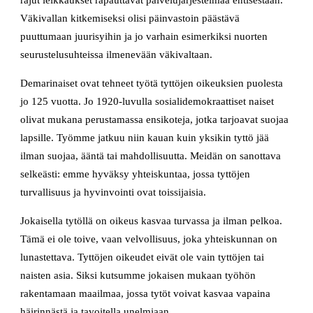
rajut leikkaukset rapauttavat palvelujärjestelmää entisestään.
Väkivallan kitkemiseksi olisi päinvastoin päästävä
puuttumaan juurisyihin ja jo varhain esimerkiksi nuorten
seurustelusuhteissa ilmenevään väkivaltaan.
Demarinaiset ovat tehneet työtä tyttöjen oikeuksien puolesta
jo 125 vuotta. Jo 1920-luvulla sosialidemokraattiset naiset
olivat mukana perustamassa ensikoteja, jotka tarjoavat suojaa
lapsille. Työmme jatkuu niin kauan kuin yksikin tyttö jää
ilman suojaa, ääntä tai mahdollisuutta. Meidän on sanottava
selkeästi: emme hyväksy yhteiskuntaa, jossa tyttöjen
turvallisuus ja hyvinvointi ovat toissijaisia.
Jokaisella tytöllä on oikeus kasvaa turvassa ja ilman pelkoa.
Tämä ei ole toive, vaan velvollisuus, joka yhteiskunnan on
lunastettava. Tyttöjen oikeudet eivät ole vain tyttöjen tai
naisten asia. Siksi kutsumme jokaisen mukaan työhön
rakentamaan maailmaa, jossa tytöt voivat kasvaa vapaina
häirinnästä ja tavoitella unelmiaan.