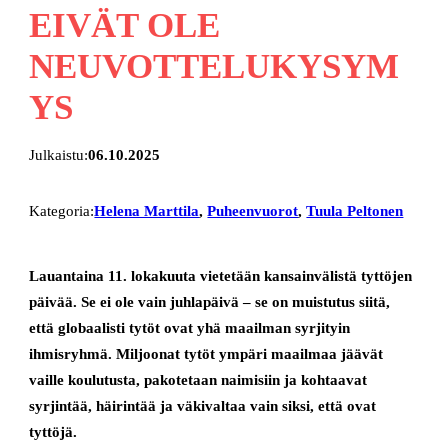
EIVÄT OLE
NEUVOTTELUKYSYM
YS
Julkaistu:
06.10.2025
Kategoria:
Helena Marttila
, 
Puheenvuorot
, 
Tuula Peltonen
Lauantaina 11. lokakuuta vietetään kansainvälistä tyttöjen
päivää. Se ei ole vain juhlapäivä – se on muistutus siitä,
että globaalisti tytöt ovat yhä maailman syrjityin
ihmisryhmä. Miljoonat tytöt ympäri maailmaa jäävät
vaille koulutusta, pakotetaan naimisiin ja kohtaavat
syrjintää, häirintää ja väkivaltaa vain siksi, että ovat
tyttöjä.