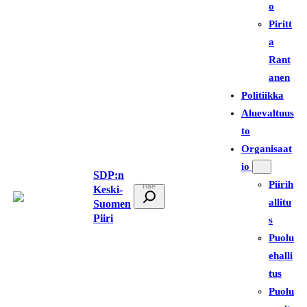
o
Piritt
a
Rant
anen
Politiikka
Aluevaltuus
to
Organisaat
io
SDP:n
Piirih
Keski-
E
allitu
Suomen
t
Piiri
s
s
Puolu
i
ehalli
tus
Puolu