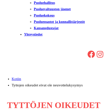
Puoluehallitus
Puoluevaltuuston jäsenet
Puoluekokous
Puolueosastot ja kunnallisjärjestöt
Kansanedustajat
Yhteystiedot
Facebook
Instagram
Kotiin
Tyttojen oikeudet eivat ole neuvottelukysymys
TYTTÖJEN OIKEUDET