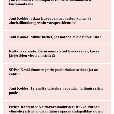
kustannuksella
Jani Kokko jatkaa Euroopan neuvoston kunta- ja
aluehallintokongressin varapresidenttinä
Jani Kokko: Minne menet, jos kotona ei ole turvallista?
Riitta Kaarisalo: Perussuomalaiset hyökkäävät, koska
järjestöjen viesti ei miellytä
SDP:n Keski-Suomen piirin puoluekokousedustajat on
valittu
Jani Kokko: 12 vuotta taistelua vapauden ja ihmisyyden
puolesta
Piritta Rantanen: Valtiovarainministeri Riikka Purran
ylimielisyydellä ei ole mitään rajaa matalapalkka-alojen