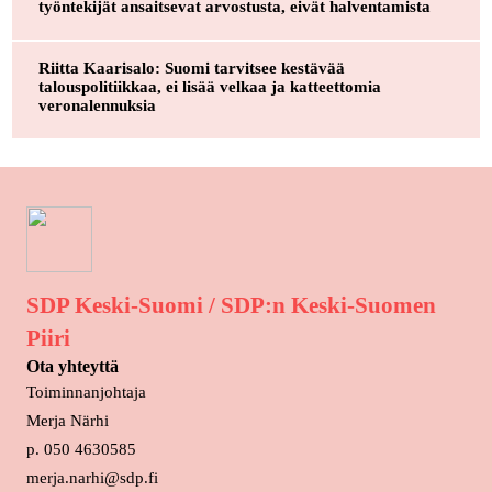
työntekijät ansaitsevat arvostusta, eivät halventamista
Riitta Kaarisalo: Suomi tarvitsee kestävää
talouspolitiikkaa, ei lisää velkaa ja katteettomia
veronalennuksia
SDP Keski-Suomi / SDP:n Keski-Suomen
Piiri
Ota yhteyttä
Toiminnanjohtaja
Merja Närhi
p. 050 4630585
merja.narhi@sdp.fi