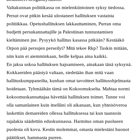
Valtakunnan politiikassa on mielenkiintoinen syksy tiedossa.
Persut ovat pitkin kesää ulostaneet hallituksen vastaista
politiikkaa. Opetushallituksen lakkauttaminen, Purran oma
budjetti persukannattajille ja Palestiinan tunnustamisen
kieltäminen jne. Pysyykö hallitus kasassa pitkään? Kestääkö
Orpon pää persujen perseilyt? Mitä tekee Rkp? Tuskin mitään,
niin kuin ei aiemminkaan, heille kelpaa aina kaikki.
En jaksa uskoa hallituksen hajoamiseen, ainakaan tänä syksynä.
Kokkareiden päästyä valtaan, siedetään ihan mitä vaan
hallituskumppaneilta, kunhan omat tavoitteet hallitusohjelmasta
hoidetaan. Tyhmäähän tämä on Kokoomukselta. Mahtaa normi
kokoomuskannattajaa hävettää hallituksen toimet. Tunne voi
olla samanlainen kuin itselläni oli aikanaan, kun yhteisöveroa
laskettiin demareiden ollessa hallituksessa tai kun taannoin
rajalakia säädettiin eduskunnassa. Harmitus oman puolueen
puolesta oli kova. Kestin molemmat, omasta mielestäni huonot
päätökset, hammasta purren.