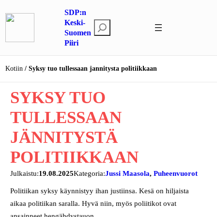
Siirry
SDP:n
sisältöön
Keski-
E
Suomen
t
Piiri
s
i
Kotiin
Syksy tuo tullessaan jannitysta politiikkaan
SYKSY TUO
TULLESSAAN
JÄNNITYSTÄ
POLITIIKKAAN
Julkaistu:
19.08.2025
Kategoria:
Jussi Maasola
, 
Puheenvuorot
Politiikan syksy käynnistyy ihan justiinsa. Kesä on hiljaista
aikaa politiikan saralla. Hyvä niin, myös poliitikot ovat
ansainneet hengähdystauon.