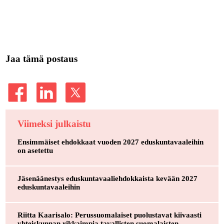
Jaa tämä postaus
Viimeksi julkaistu
Ensimmäiset ehdokkaat vuoden 2027 eduskuntavaaleihin
on asetettu
Jäsenäänestys eduskuntavaaliehdokkaista kevään 2027
eduskuntavaaleihin
Riitta Kaarisalo: Perussuomalaiset puolustavat kiivaasti
yhteiskunnan rikkaimpia tavallisten suomalaisten