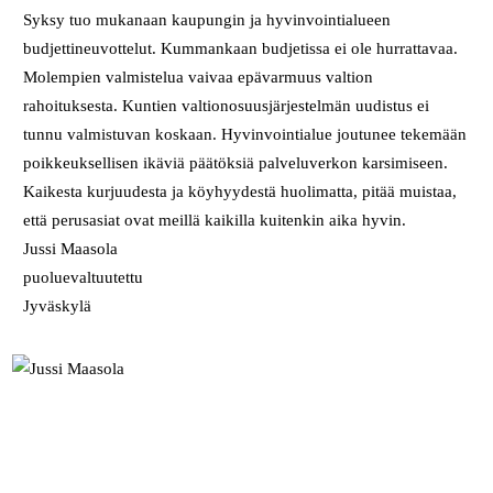
Syksy tuo mukanaan kaupungin ja hyvinvointialueen
budjettineuvottelut. Kummankaan budjetissa ei ole hurrattavaa.
Molempien valmistelua vaivaa epävarmuus valtion
rahoituksesta. Kuntien valtionosuusjärjestelmän uudistus ei
tunnu valmistuvan koskaan. Hyvinvointialue joutunee tekemään
poikkeuksellisen ikäviä päätöksiä palveluverkon karsimiseen.
Kaikesta kurjuudesta ja köyhyydestä huolimatta, pitää muistaa,
että perusasiat ovat meillä kaikilla kuitenkin aika hyvin.
Jussi Maasola
puoluevaltuutettu
Jyväskylä