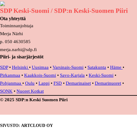
SDP Keski-Suomi / SDP:n Keski-Suomen Piiri
Ota yhteyttä
Toiminnanjohtaja
Merja Närhi
p. 050 4630585
merja.narhi@sdp.fi
Piiri- ja sisarjärjestöt
SDP
•
Helsinki
•
Uusimaa
•
Varsinais-Suomi
•
Satakunta
•
Häme
•
Pirkanmaa
•
Kaakkois-Suomi
•
Savo-Karjala
•
Keski-Suomi
•
Pohjanmaa
•
Oulu
•
Lappi
•
FSD
•
Demarinaiset
•
Demarinuoret
•
SONK
•
Nuoret Kotkat
© 2025 SDP:n Keski Suomen Piiri
SIVUSTO: ARTCLOUD OY