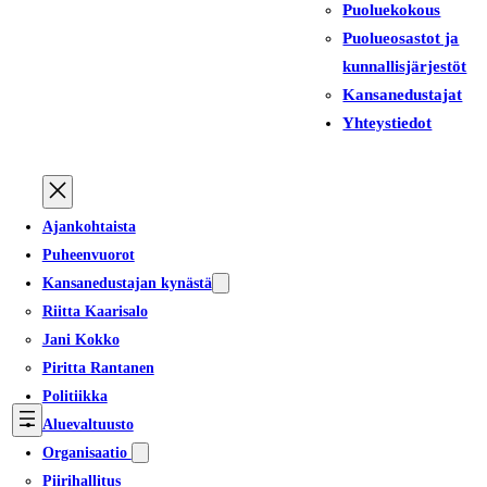
Puoluekokous
Puolueosastot ja
kunnallisjärjestöt
Kansanedustajat
Yhteystiedot
Ajankohtaista
Puheenvuorot
Kansanedustajan kynästä
Riitta Kaarisalo
Jani Kokko
Piritta Rantanen
Politiikka
Aluevaltuusto
Organisaatio
Piirihallitus