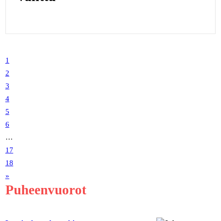
1
2
3
4
5
6
…
17
18
»
Puheenvuorot