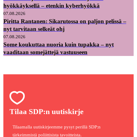
hyökkäyksellä – etenkin kyberhyökkä
07.08.2026
Piritta Rantanen: Sikarutossa on paljon pelissä –
nyt tarvitaan selkeät ohj
07.08.2026
Some koukuttaa nuoria kuin tupakka – nyt
vaaditaan somejättejä vastuuseen
Tilaa SDP:n uutiskirje
Tilaamalla uutiskirjeemme pysyt perillä SDP:n
tärkeimmistä poliittisista tavoitteista.