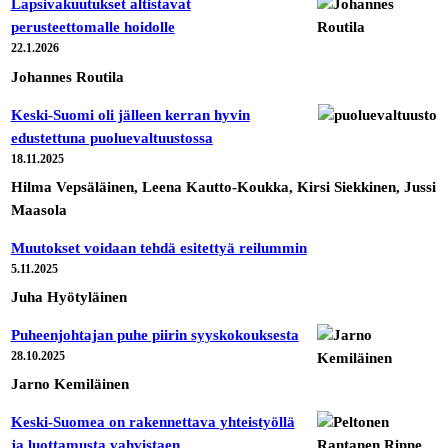
Lapsivakuutukset altistavat
perusteettomalle hoidolle
22.1.2026
Johannes Routila
Keski-Suomi oli jälleen kerran hyvin
edustettuna puoluevaltuustossa
18.11.2025
Hilma Vepsäläinen, Leena Kautto-Koukka, Kirsi Siekkinen, Jussi
Maasola
Muutokset voidaan tehdä esitettyä reilummin
5.11.2025
Juha Hyötyläinen
Puheenjohtajan puhe piirin syyskokouksesta
28.10.2025
Jarno Kemiläinen
Keski-Suomea on rakennettava yhteistyöllä
ja luottamusta vahvistaen