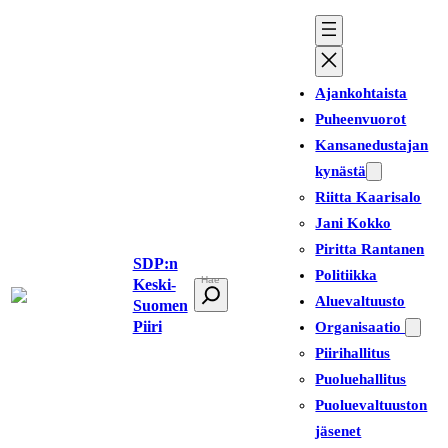
Siirry
sisältöön
Ajankohtaista
Puheenvuorot
Kansanedustajan
kynästä
Riitta Kaarisalo
Jani Kokko
Piritta Rantanen
SDP:n
Politiikka
Keski-
E
Aluevaltuusto
Suomen
t
Piiri
Organisaatio
s
Piirihallitus
i
Puoluehallitus
Puoluevaltuuston
jäsenet