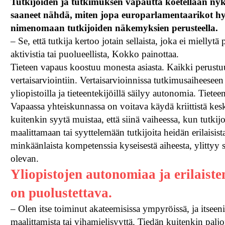
Tutkijoiden ja tutkimuksen vapautta koetellaan nyk
saaneet nähdä, miten jopa europarlamentaarikot h
nimenomaan tutkijoiden näkemyksien perusteella.
– Se, että tutkija kertoo jotain sellaista, joka ei miellytä
aktivistia tai puolueellista, Kokko painottaa.
Tieteen vapaus koostuu monesta asiasta. Kaikki perustu
vertaisarviointiin. Vertaisarvioinnissa tutkimusaiheeseen 
yliopistoilla ja tieteentekijöillä säilyy autonomia. Tieteen
Vapaassa yhteiskunnassa on voitava käydä kriittistä kesku
kuitenkin syytä muistaa, että siinä vaiheessa, kun tutk
maalittamaan tai syyttelemään tutkijoita heidän erilaisis
minkäänlaista kompetenssia kyseisestä aiheesta, ylittyy s
olevan.
Yliopistojen autonomiaa ja erilaist
on puolustettava.
– Olen itse toiminut akateemisissa ympyröissä, ja itseen
maalittamista tai vihamielisyyttä. Tiedän kuitenkin paljon