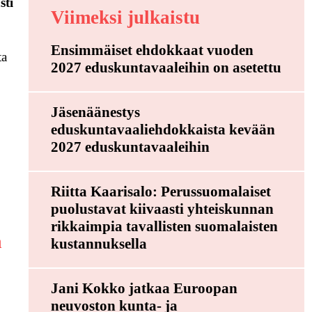
sti
Viimeksi julkaistu
Ensimmäiset ehdokkaat vuoden
ta
2027 eduskuntavaaleihin on asetettu
Jäsenäänestys
eduskuntavaaliehdokkaista kevään
2027 eduskuntavaaleihin
Riitta Kaarisalo: Perussuomalaiset
puolustavat kiivaasti yhteiskunnan
rikkaimpia tavallisten suomalaisten
a
kustannuksella
Jani Kokko jatkaa Euroopan
neuvoston kunta- ja