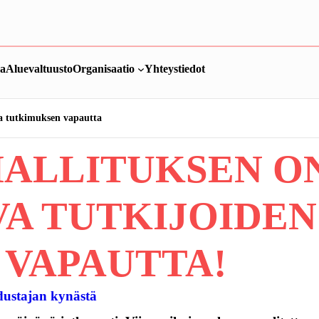
ka
Aluevaltuusto
Organisaatio
Yhteystiedot
ja tutkimuksen vapautta
HALLITUKSEN O
A TUTKIJOIDEN
VAPAUTTA!
ustajan kynästä