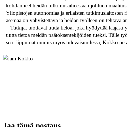
kohdanneet heidän tutkimusaiheestaan johtuen maalitust
Yliopistojen autonomiaa ja erilaisten tutkimuslaitosten
asemaa on vahvistettava ja heidän työlleen on tehtävä a
– Tutkijat tuottavat uutta tietoa, joka hyödyttää laajas
uutta tietoa meidän päätöksentekijöiden tueksi. Tälle ty
sen riippumattomuus myös tulevaisuudessa, Kokko per
Jaa tämä postaus