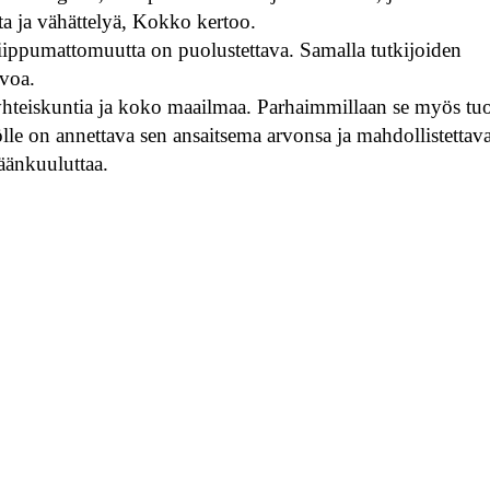
a ja vähättelyä, Kokko kertoo.
 riippumattomuutta on puolustettava. Samalla tutkijoiden
rvoa.
ti yhteiskuntia ja koko maailmaa. Parhaimmillaan se myös tuo
ölle on annettava sen ansaitsema arvonsa ja mahdollistettav
äänkuuluttaa.