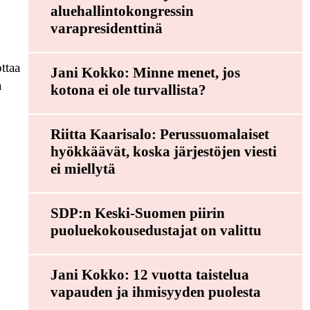
aluehallintokongressin
varapresidenttinä
ttaa
Jani Kokko: Minne menet, jos
a
kotona ei ole turvallista?
Riitta Kaarisalo: Perussuomalaiset
hyökkäävät, koska järjestöjen viesti
ei miellytä
SDP:n Keski-Suomen piirin
puoluekokousedustajat on valittu
Jani Kokko: 12 vuotta taistelua
vapauden ja ihmisyyden puolesta