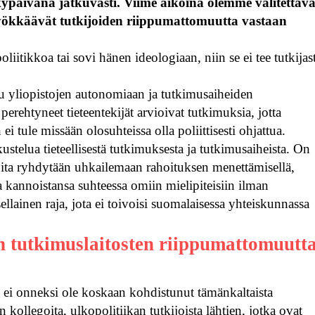
ypäivänä jatkuvasti. Viime aikoina olemme valitettava
yökkäävät tutkijoiden riippumattomuutta vastaan
 poliitikkoa tai sovi hänen ideologiaan, niin se ei tee tutkijas
u yliopistojen autonomiaan ja tutkimusaiheiden
perehtyneet tieteentekijät arvioivat tutkimuksia, jotta
 ei tule missään olosuhteissa olla poliittisesti ohjattua.
stelua tieteellisestä tutkimuksesta ja tutkimusaiheista. On
ijoita ryhdytään uhkailemaan rahoituksen menettämisellä,
ta kannoistansa suhteessa omiin mielipiteisiin ilman
ellainen raja, jota ei toivoisi suomalaisessa yhteiskunnassa
en tutkimuslaitosten riippumattomuutt
i ei onneksi ole koskaan kohdistunut tämänkaltaista
 kollegoita, ulkopolitiikan tutkijoista lähtien, jotka ovat