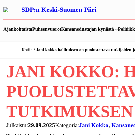
Siirry
SDP:n Keski-Suomen Piiri
sisältöön
Ajankohtaista
Puheenvuorot
Kansanedustajan kynästä
Politiik
Kotiin
Jani kokko hallituksen on puolustettava tutkijoiden 
JANI KOKKO: 
PUOLUSTETTAV
TUTKIMUKSEN 
Julkaistu:
29.09.2025
Kategoria:
Jani Kokko
, 
Kansaned