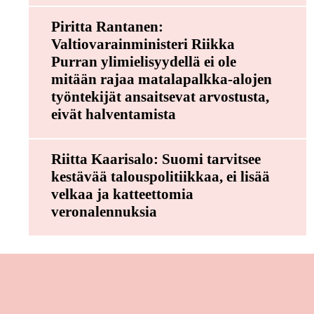
Piritta Rantanen:
Valtiovarainministeri Riikka
Purran ylimielisyydellä ei ole
mitään rajaa matalapalkka-alojen
työntekijät ansaitsevat arvostusta,
eivät halventamista
Riitta Kaarisalo: Suomi tarvitsee
kestävää talouspolitiikkaa, ei lisää
velkaa ja katteettomia
veronalennuksia