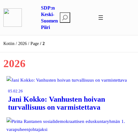
Siirry
SDP:n
sisältöön
Keski-
E
Suomen
t
Piiri
s
i
Kotiin
2026
Page
2
2026
05.02.26
Jani Kokko: Vanhusten hoivan
turvallisuus on varmistettava