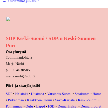
←
Uudemmat julkaisut
SDP Keski-Suomi / SDP:n Keski-Suomen
Piiri
Ota yhteyttä
Toiminnanjohtaja
Merja Närhi
p. 050 4630585
merja.narhi@sdp.fi
Piiri- ja sisarjärjestöt
SDP
•
Helsinki
•
Uusimaa
•
Varsinais-Suomi
•
Satakunta
•
Häme
•
Pirkanmaa
•
Kaakkois-Suomi
•
Savo-Karjala
•
Keski-Suomi
•
Pohjanmaa
•
Oulu
•
Lappi
•
FSD
•
Demarinaiset
•
Demarinuoret