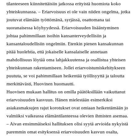
tilanteeseen kiinnitettäisiin jatkossa erityistä huomiota koko
yhteiskunnassa. – Eriarvoisuus ei ole vain niiden ongelma, jotka
joutuvat elämään työttömänä, syrjässä, osattomana tai
suoranaisessa köyhyydessä. Eriarvoisuuden lisääntyminen
johtaa pahimmillaan isoihin kansanterveydellisiin ja
kansantaloudellisiin ongelmiin. Etenkin pienen kansakunnan
pitää huolehtia, että jokaiselle kansalaiselle annetaan
mahdollisuus löytää oma lahjakkuutensa ja osallistua yhteisen
yhteiskunnan rakentamiseen. Jollei eriarvoistumiskehitykseen
puututa, se voi pahimmillaan heikentää työllisyyttä ja taloutta
merkittävästi, Huovinen huomautti.
Huovisen mukaan hallitus on omilla päätöksillään vaikuttanut
eriarvoisuuden kasvuun. Hänen mielestään esimerkiksi
asiakasmaksujen rajut korotukset ovat omiaan heikentämään jo
valmiiksi vaikeassa elämäntilanteessa olevien ihmisten asemaa.
– Aivan ensimmäiseksi hallituksen olisi syytä arvioida nykyistä
paremmin omat esityksensä eriarvoisuuden kasvun osalta,