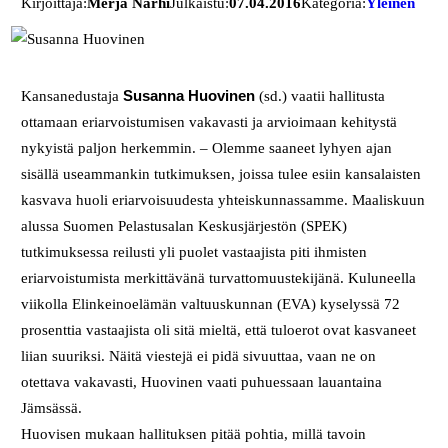
Kirjoittaja:
Merja Närhi
Julkaistu:
07.04.2016
Kategoria:
Yleinen
Kansanedustaja
Susanna Huovinen
(sd.) vaatii hallitusta
ottamaan eriarvoistumisen vakavasti ja arvioimaan kehitystä
nykyistä paljon herkemmin. – Olemme saaneet lyhyen ajan
sisällä useammankin tutkimuksen, joissa tulee esiin kansalaisten
kasvava huoli eriarvoisuudesta yhteiskunnassamme. Maaliskuun
alussa Suomen Pelastusalan Keskusjärjestön (SPEK)
tutkimuksessa reilusti yli puolet vastaajista piti ihmisten
eriarvoistumista merkittävänä turvattomuustekijänä. Kuluneella
viikolla Elinkeinoelämän valtuuskunnan (EVA) kyselyssä 72
prosenttia vastaajista oli sitä mieltä, että tuloerot ovat kasvaneet
liian suuriksi. Näitä viestejä ei pidä sivuuttaa, vaan ne on
otettava vakavasti, Huovinen vaati puhuessaan lauantaina
Jämsässä.
Huovisen mukaan hallituksen pitää pohtia, millä tavoin