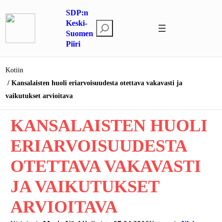
Siirry
SDP:n
sisältöön
Keski-
E
Suomen
t
Piiri
s
i
Kotiin
Kansalaisten huoli eriarvoisuudesta otettava vakavasti ja
vaikutukset arvioitava
KANSALAISTEN HUOLI
ERIARVOISUUDESTA
OTETTAVA VAKAVASTI
JA VAIKUTUKSET
ARVIOITAVA