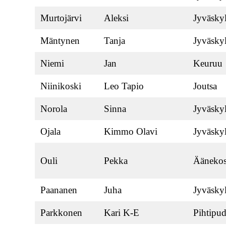
Murtojärvi
Aleksi
Jyväsky
Mäntynen
Tanja
Jyväsky
Niemi
Jan
Keuruu
Niinikoski
Leo Tapio
Joutsa
Norola
Sinna
Jyväsky
Ojala
Kimmo Olavi
Jyväsky
Ouli
Pekka
Äänekos
Paananen
Juha
Jyväsky
Parkkonen
Kari K-E
Pihtipud