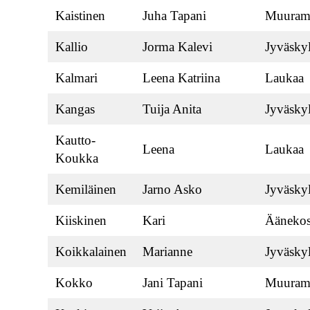
Kaistinen
Juha Tapani
Muuram
Kallio
Jorma Kalevi
Jyväsky
Kalmari
Leena Katriina
Laukaa
Kangas
Tuija Anita
Jyväsky
Kautto-
Leena
Laukaa
Koukka
Kemiläinen
Jarno Asko
Jyväsky
Kiiskinen
Kari
Äänekos
Koikkalainen
Marianne
Jyväsky
Kokko
Jani Tapani
Muuram