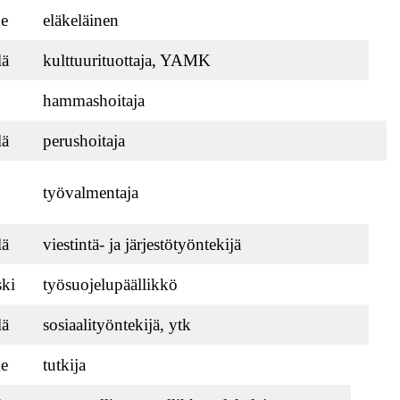
e
eläkeläinen
lä
kulttuurituottaja, YAMK
hammashoitaja
lä
perushoitaja
työvalmentaja
lä
viestintä- ja järjestötyöntekijä
ki
työsuojelupäällikkö
lä
sosiaalityöntekijä, ytk
e
tutkija