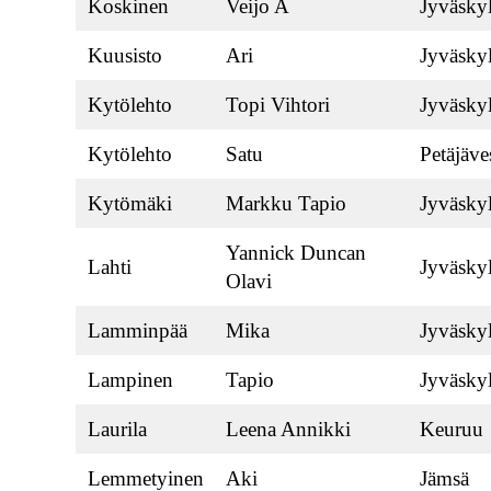
Koskinen
Veijo A
Jyväsky
Kuusisto
Ari
Jyväsky
Kytölehto
Topi Vihtori
Jyväsky
Kytölehto
Satu
Petäjäve
Kytömäki
Markku Tapio
Jyväsky
Yannick Duncan
Lahti
Jyväsky
Olavi
Lamminpää
Mika
Jyväsky
Lampinen
Tapio
Jyväsky
Laurila
Leena Annikki
Keuruu
Lemmetyinen
Aki
Jämsä