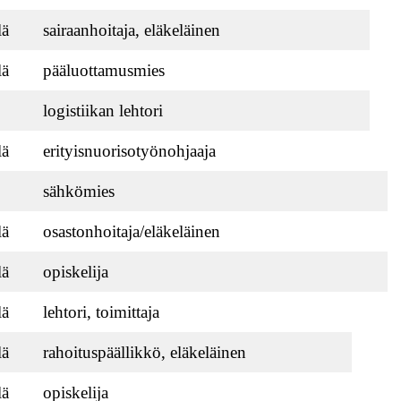
lä
sairaanhoitaja, eläkeläinen
lä
pääluottamusmies
logistiikan lehtori
lä
erityisnuorisotyönohjaaja
sähkömies
lä
osastonhoitaja/eläkeläinen
lä
opiskelija
lä
lehtori, toimittaja
lä
rahoituspäällikkö, eläkeläinen
lä
opiskelija