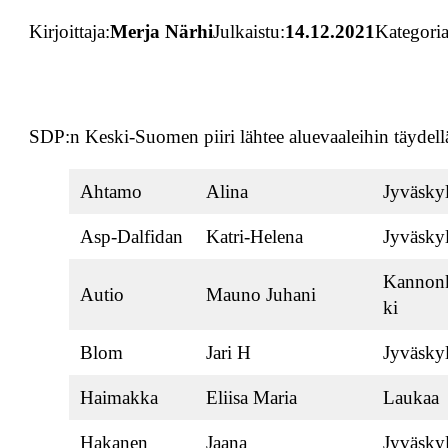
Kirjoittaja:
Merja Närhi
Julkaistu:
14.12.2021
Kategoria
SDP:n Keski-Suomen piiri lähtee aluevaaleihin täydellä 
Ahtamo
Alina
Jyväsky
Asp-Dalfidan
Katri-Helena
Jyväsky
Kannon
Autio
Mauno Juhani
ki
Blom
Jari H
Jyväsky
Haimakka
Eliisa Maria
Laukaa
Hakanen
Jaana
Jyväsky