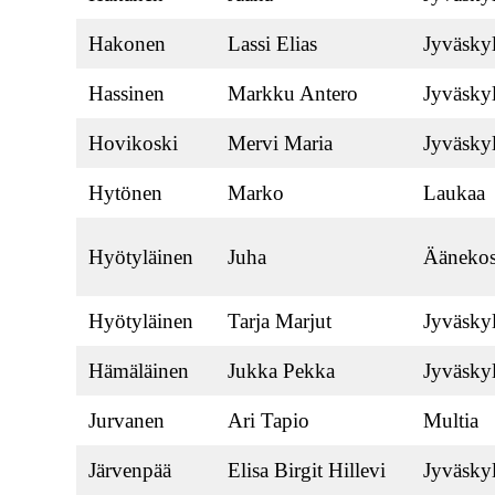
Hakonen
Lassi Elias
Jyväsky
Hassinen
Markku Antero
Jyväsky
Hovikoski
Mervi Maria
Jyväsky
Hytönen
Marko
Laukaa
Hyötyläinen
Juha
Äänekos
Hyötyläinen
Tarja Marjut
Jyväsky
Hämäläinen
Jukka Pekka
Jyväsky
Jurvanen
Ari Tapio
Multia
Järvenpää
Elisa Birgit Hillevi
Jyväsky