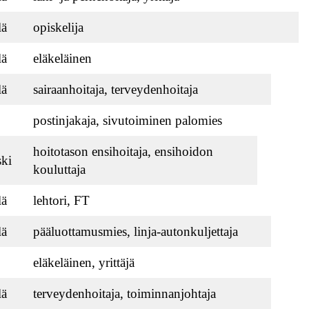
lä
opiskelija
lä
eläkeläinen
lä
sairaanhoitaja, terveydenhoitaja
postinjakaja, sivutoiminen palomies
hoitotason ensihoitaja, ensihoidon
ki
kouluttaja
lä
lehtori, FT
lä
pääluottamusmies, linja-autonkuljettaja
eläkeläinen, yrittäjä
lä
terveydenhoitaja, toiminnanjohtaja