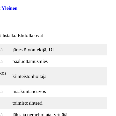
:
Yleinen
listalla. Ehdolla ovat
lä
järjestötyöntekijä, DI
lä
pääluottamusmies
kos
kiinteistönhoitaja
lä
maakuntaneuvos
toimistosihteeri
lä
lähi- ja perhehoitaja, yrittäjä