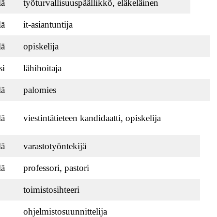
lä
työturvallisuuspäällikkö, eläkeläinen
lä
it-asiantuntija
lä
opiskelija
si
lähihoitaja
lä
palomies
lä
viestintätieteen kandidaatti, opiskelija
lä
varastotyöntekijä
lä
professori, pastori
toimistosihteeri
ohjelmistosuunnittelija