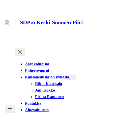
Siirry
sisältöön
SDP:n Keski-Suomen Piiri
Ajankohtaista
Puheenvuorot
Kansanedustajan kynästä
Riitta Kaarisalo
Jani Kokko
Piritta Rantanen
Politiikka
Aluevaltuusto