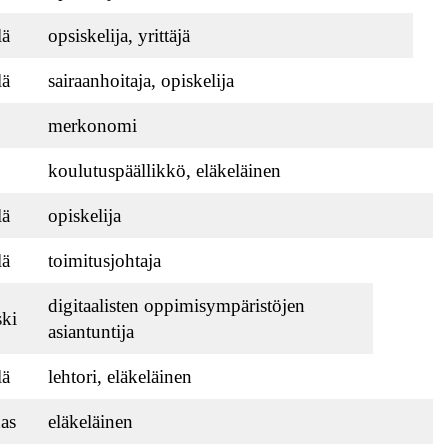
lä
opsiskelija, yrittäjä
lä
sairaanhoitaja, opiskelija
merkonomi
koulutuspäällikkö, eläkeläinen
lä
opiskelija
lä
toimitusjohtaja
digitaalisten oppimisympäristöjen
ki
asiantuntija
lä
lehtori, eläkeläinen
as
eläkeläinen