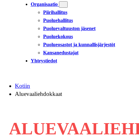
Organisaatio
Piirihallitus
Puoluehallitus
Puoluevaltuuston jäsenet
Puoluekokous
Puolueosastot ja kunnallisjärjestöt
Kansanedustajat
Yhteystiedot
Kotiin
Aluevaaliehdokkaat
ALUEVAALIE