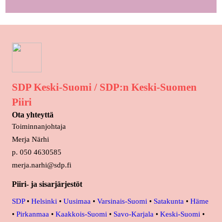
SDP Keski-Suomi / SDP:n Keski-Suomen
Piiri
Ota yhteyttä
Toiminnanjohtaja
Merja Närhi
p. 050 4630585
merja.narhi@sdp.fi
Piiri- ja sisarjärjestöt
SDP
•
Helsinki
•
Uusimaa
•
Varsinais-Suomi
•
Satakunta
•
Häme
•
Pirkanmaa
•
Kaakkois-Suomi
•
Savo-Karjala
•
Keski-Suomi
•