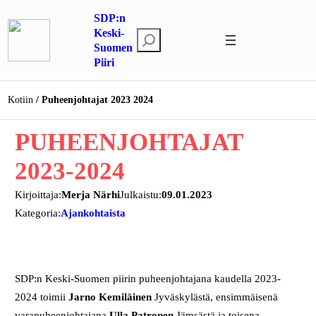
Siirry
SDP:n
sisältöön
Keski-
E
Suomen
t
Piiri
s
i
Kotiin
Puheenjohtajat 2023 2024
PUHEENJOHTAJAT
2023-2024
Kirjoittaja:
Merja Närhi
Julkaistu:
09.01.2023
Kategoria:
Ajankohtaista
SDP:n Keski-Suomen piirin puheenjohtajana kaudella 2023-
2024 toimii
Jarno Kemiläinen
Jyväskylästä, ensimmäisenä
varapuheenjohtajana
Ulla Patronen
Jämsästä ja toisena