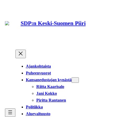
Siirry
sisältöön
SDP:n Keski-Suomen Piiri
Ajankohtaista
Puheenvuorot
Kansanedustajan kynästä
Riitta Kaarisalo
Jani Kokko
Piritta Rantanen
Politiikka
Aluevaltuusto