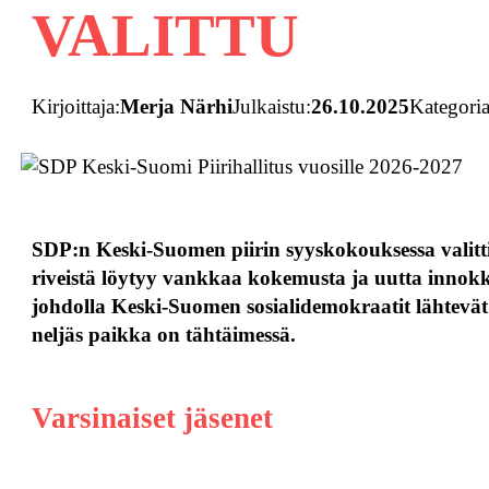
VALITTU
Kirjoittaja:
Merja Närhi
Julkaistu:
26.10.2025
Kategoria
SDP:n Keski-Suomen piirin syyskokouksessa valittiin
riveistä löytyy vankkaa kokemusta ja uutta innokku
johdolla Keski-Suomen sosialidemokraatit lähtevät
neljäs paikka on tähtäimessä.
Varsinaiset jäsenet