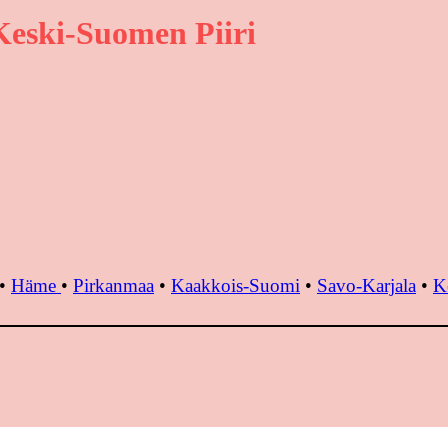
eski-Suomen Piiri
•
Häme
•
Pirkanmaa
•
Kaakkois-Suomi
•
Savo-Karjala
•
K