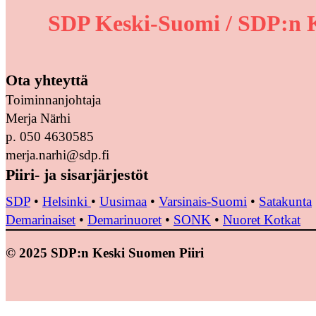
SDP Keski-Suomi / SDP:n K
Ota yhteyttä
Toiminnanjohtaja
Merja Närhi
p. 050 4630585
merja.narhi@sdp.fi
Piiri- ja sisarjärjestöt
SDP
•
Helsinki
•
Uusimaa
•
Varsinais-Suomi
•
Satakunta
Demarinaiset
•
Demarinuoret
•
SONK
•
Nuoret Kotkat
© 2025 SDP:n Keski Suomen Piiri