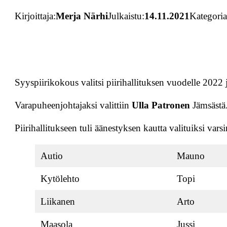
Kirjoittaja:
Merja Närhi
Julkaistu:
14.11.2021
Kategoria
Syyspiirikokous valitsi piirihallituksen vuodelle 202
Varapuheenjohtajaksi valittiin
Ulla Patronen
Jämsästä
Piirihallitukseen tuli äänestyksen kautta valituiksi varsi
Autio
Mauno
Kytölehto
Topi
Liikanen
Arto
Maasola
Jussi