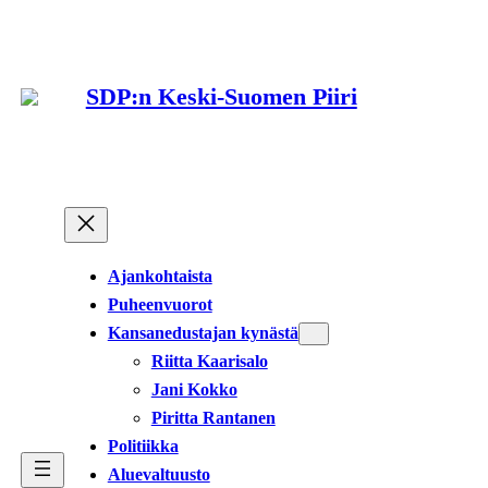
Siirry
sisältöön
SDP:n Keski-Suomen Piiri
Ajankohtaista
Puheenvuorot
Kansanedustajan kynästä
Riitta Kaarisalo
Jani Kokko
Piritta Rantanen
Politiikka
Aluevaltuusto