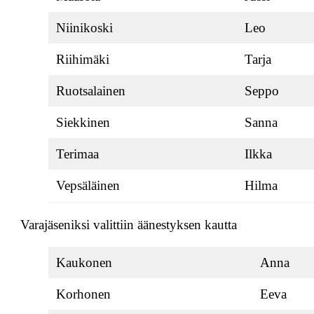
Niinikoski
Leo
Riihimäki
Tarja
Ruotsalainen
Seppo
Siekkinen
Sanna
Terimaa
Ilkka
Vepsäläinen
Hilma
Varajäseniksi valittiin äänestyksen kautta
Kaukonen
Anna
Korhonen
Eeva