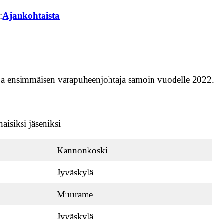
:
Ajankohtaista
2 ja ensimmäisen varapuheenjohtaja samoin vuodelle 2022.
.
naisiksi jäseniksi
Kannonkoski
Jyväskylä
Muurame
Jyväskylä