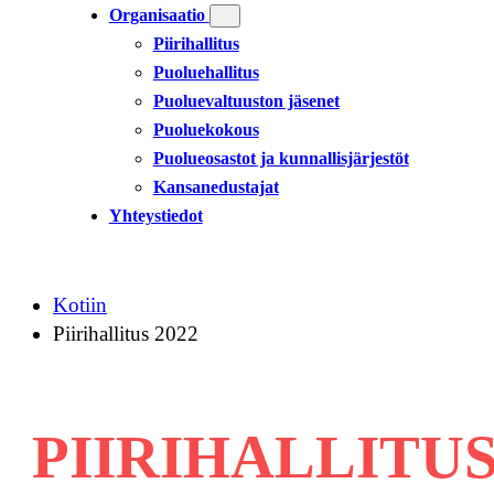
Organisaatio
Piirihallitus
Puoluehallitus
Puoluevaltuuston jäsenet
Puoluekokous
Puolueosastot ja kunnallisjärjestöt
Kansanedustajat
Yhteystiedot
Kotiin
Piirihallitus 2022
PIIRIHALLITUS