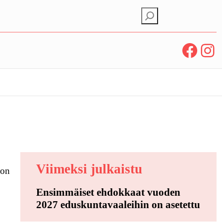
E
t
s
Facebook
Instagram
i
Viimeksi julkaistu
 on
Ensimmäiset ehdokkaat vuoden
2027 eduskuntavaaleihin on asetettu