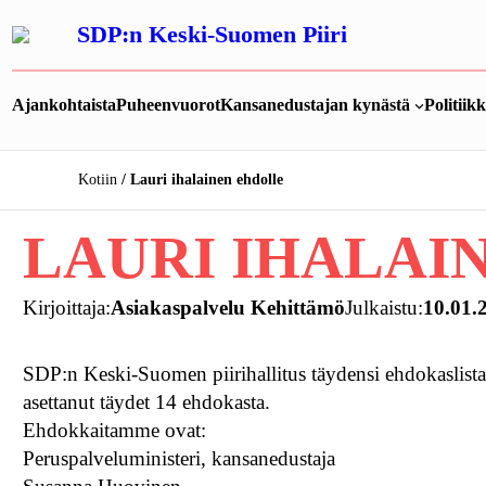
Siirry
SDP:n Keski-Suomen Piiri
sisältöön
Ajankohtaista
Puheenvuorot
Kansanedustajan kynästä
Politiik
Kotiin
Lauri ihalainen ehdolle
LAURI IHALAI
Kirjoittaja:
Asiakaspalvelu Kehittämö
Julkaistu:
10.01.
SDP:n Keski-Suomen piirihallitus täydensi ehdokaslistaa
asettanut täydet 14 ehdokasta.
Ehdokkaitamme ovat:
Peruspalveluministeri, kansanedustaja