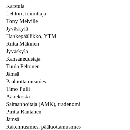
Karstula
Lehtori, toimittaja
Tony Melville
Jyväskylä
Hankepäällikkö, YTM
Riitta Mäkinen
Jyväskylä
Kansanedustaja
Tuula Peltonen
Jämsä
Pääluottamusmies
Timo Pulli
Äänekoski
Sairaanhoitaja (AMK), tradenomi
Piritta Rantanen
Jämsä
Rakennusmies, pääluottamusmies