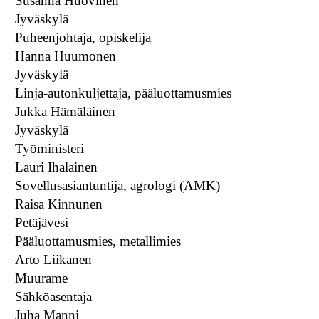
Susanna Huovinen
Jyväskylä
Puheenjohtaja, opiskelija
Hanna Huumonen
Jyväskylä
Linja-autonkuljettaja, pääluottamusmies
Jukka Hämäläinen
Jyväskylä
Työministeri
Lauri Ihalainen
Sovellusasiantuntija, agrologi (AMK)
Raisa Kinnunen
Petäjävesi
Pääluottamusmies, metallimies
Arto Liikanen
Muurame
Sähköasentaja
Juha Manni