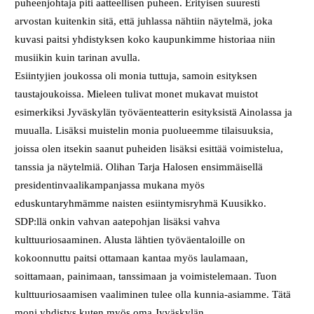
puheenjohtaja piti aatteellisen puheen. Erityisen suuresti
arvostan kuitenkin sitä, että juhlassa nähtiin näytelmä, joka
kuvasi paitsi yhdistyksen koko kaupunkimme historiaa niin
musiikin kuin tarinan avulla.
Esiintyjien joukossa oli monia tuttuja, samoin esityksen
taustajoukoissa. Mieleen tulivat monet mukavat muistot
esimerkiksi Jyväskylän työväenteatterin esityksistä Ainolassa ja
muualla. Lisäksi muistelin monia puolueemme tilaisuuksia,
joissa olen itsekin saanut puheiden lisäksi esittää voimistelua,
tanssia ja näytelmiä. Olihan Tarja Halosen ensimmäisellä
presidentinvaalikampanjassa mukana myös
eduskuntaryhmämme naisten esiintymisryhmä Kuusikko.
SDP:llä onkin vahvan aatepohjan lisäksi vahva
kulttuuriosaaminen. Alusta lähtien työväentaloille on
kokoonnuttu paitsi ottamaan kantaa myös laulamaan,
soittamaan, painimaan, tanssimaan ja voimistelemaan. Tuon
kulttuuriosaamisen vaaliminen tulee olla kunnia-asiamme. Tätä
moni yhdistys kuten myös oma Jyväskylän