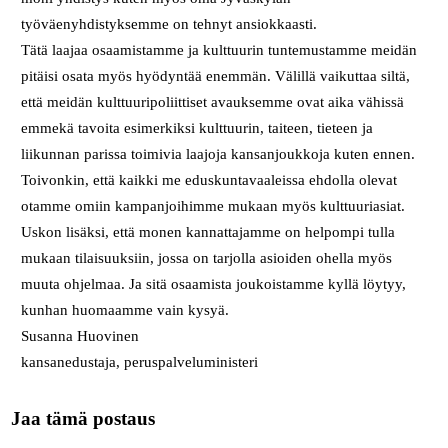
työväenyhdistyksemme on tehnyt ansiokkaasti.
Tätä laajaa osaamistamme ja kulttuurin tuntemustamme meidän
pitäisi osata myös hyödyntää enemmän. Välillä vaikuttaa siltä,
että meidän kulttuuripoliittiset avauksemme ovat aika vähissä
emmekä tavoita esimerkiksi kulttuurin, taiteen, tieteen ja
liikunnan parissa toimivia laajoja kansanjoukkoja kuten ennen.
Toivonkin, että kaikki me eduskuntavaaleissa ehdolla olevat
otamme omiin kampanjoihimme mukaan myös kulttuuriasiat.
Uskon lisäksi, että monen kannattajamme on helpompi tulla
mukaan tilaisuuksiin, jossa on tarjolla asioiden ohella myös
muuta ohjelmaa. Ja sitä osaamista joukoistamme kyllä löytyy,
kunhan huomaamme vain kysyä.
Susanna Huovinen
kansanedustaja, peruspalveluministeri
Jaa tämä postaus