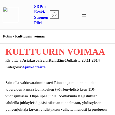
Siirry
SDP:n
sisältöön
Keski-
E
Suomen
t
Piiri
s
i
Kotiin
Kulttuurin voimaa
KULTTUURIN VOIMAA
Kirjoittaja:
Asiakaspalvelu Kehittämö
Julkaistu:
23.11.2014
Kategoria:
Ajankohtaista
Sain olla valtiovarainministeri Rinteen ja monien muiden
tovereiden kanssa Lohikosken työväenyhdistyksen 110-
vuotisjuhlassa. Olipa upea juhla! Soittokunta Kajastuksen
tahdeilla juhlayleisö pääsi oikeaan tunnelmaan, yhdistyksen
puheenjohtaja kuvasi yhdistyksen vaiheita hienosti ja puolueen