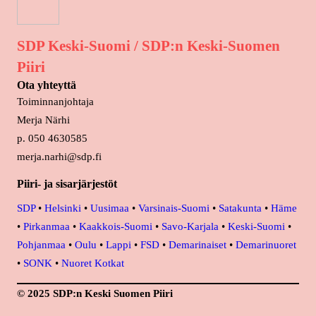
SDP Keski-Suomi / SDP:n Keski-Suomen
Piiri
Ota yhteyttä
Toiminnanjohtaja
Merja Närhi
p. 050 4630585
merja.narhi@sdp.fi
Piiri- ja sisarjärjestöt
SDP
•
Helsinki
•
Uusimaa
•
Varsinais-Suomi
•
Satakunta
•
Häme
•
Pirkanmaa
•
Kaakkois-Suomi
•
Savo-Karjala
•
Keski-Suomi
•
Pohjanmaa
•
Oulu
•
Lappi
•
FSD
•
Demarinaiset
•
Demarinuoret
•
SONK
•
Nuoret Kotkat
© 2025 SDP:n Keski Suomen Piiri