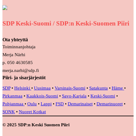
SDP Keski-Suomi / SDP:n Keski-Suomen Piiri
Ota yhteyttä
Toiminnanjohtaja
Merja Närhi
p. 050 4630585
merja.narhi@sdp.fi
Piiri- ja sisarjärjestöt
SDP
•
Helsinki
•
Uusimaa
•
Varsinais-Suomi
•
Satakunta
•
Häme
•
Pirkanmaa
•
Kaakkois-Suomi
•
Savo-Karjala
•
Keski-Suomi
•
Pohjanmaa
•
Oulu
•
Lappi
•
FSD
•
Demarinaiset
•
Demarinuoret
•
SONK
•
Nuoret Kotkat
© 2025 SDP:n Keski Suomen Piiri