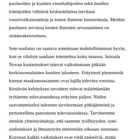
puolueiden ja kuntien viranhaltijoiden sekä muiden
toimijoiden välisissä keskusteluissa tarvitaan
vuorovaikutustaitoja ja toisen ihmisen kunnioitusta. Meidän
puolueen arvoissa toisten ihmisten arvostaminen on
sisäänrakennettuna.
Sote-uudistus on saatava toimimaan mahdollisimman hyvin,
kun se vihdoin saadaan toteutettua koko maassa. Sairaala
Novan kustannukset tulevat vaikuttamaan pitkään
keskisuomalaisten kuntien talouteen. Erityisesti pienemmät
kunnat maakunnassamme ovat lujilla tulevina vuosina.
Kestävän kehityksen tavoitteet tulevat määrittämään
työtämme tulevaisuudessa erityisen paljon. Niiden
saavuttamiseksi tulemme tarvitsemaan pitkäjänteistä ja
perusteellista panostusta tulevaisuudessa. Tarvitsemme
etenkin yhteistyötaitoja, että saamme työllisyyden, sote-
uudistuksen ja ilmastotyön etenemään oikeaan suuntaan.
Koronan kaikki vaikutukset ovat vielä epäselviä, mutta