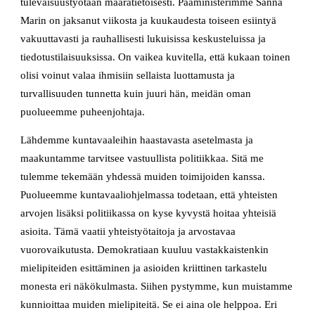
tulevaisuustyötään määrätietoisesti. Pääministerimme Sanna
Marin on jaksanut viikosta ja kuukaudesta toiseen esiintyä
vakuuttavasti ja rauhallisesti lukuisissa keskusteluissa ja
tiedotustilaisuuksissa. On vaikea kuvitella, että kukaan toinen
olisi voinut valaa ihmisiin sellaista luottamusta ja
turvallisuuden tunnetta kuin juuri hän, meidän oman
puolueemme puheenjohtaja.
Lähdemme kuntavaaleihin haastavasta asetelmasta ja
maakuntamme tarvitsee vastuullista politiikkaa. Sitä me
tulemme tekemään yhdessä muiden toimijoiden kanssa.
Puolueemme kuntavaaliohjelmassa todetaan, että yhteisten
arvojen lisäksi politiikassa on kyse kyvystä hoitaa yhteisiä
asioita. Tämä vaatii yhteistyötaitoja ja arvostavaa
vuorovaikutusta. Demokratiaan kuuluu vastakkaistenkin
mielipiteiden esittäminen ja asioiden kriittinen tarkastelu
monesta eri näkökulmasta. Siihen pystymme, kun muistamme
kunnioittaa muiden mielipiteitä. Se ei aina ole helppoa. Eri