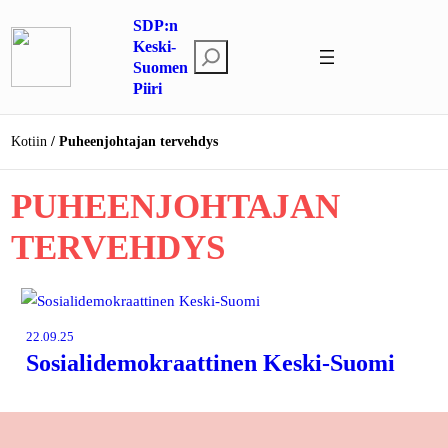
Siirry
SDP:n
sisältöön
Keski-
E
Suomen
t
Piiri
s
i
Kotiin
Puheenjohtajan tervehdys
PUHEENJOHTAJAN
TERVEHDYS
22.09.25
Sosialidemokraattinen Keski-Suomi