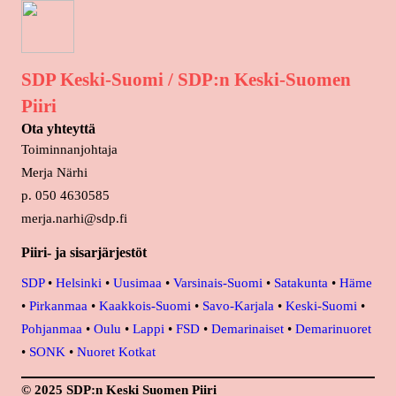
SDP Keski-Suomi / SDP:n Keski-Suomen
Piiri
Ota yhteyttä
Toiminnanjohtaja
Merja Närhi
p. 050 4630585
merja.narhi@sdp.fi
Piiri- ja sisarjärjestöt
SDP
•
Helsinki
•
Uusimaa
•
Varsinais-Suomi
•
Satakunta
•
Häme
•
Pirkanmaa
•
Kaakkois-Suomi
•
Savo-Karjala
•
Keski-Suomi
•
Pohjanmaa
•
Oulu
•
Lappi
•
FSD
•
Demarinaiset
•
Demarinuoret
•
SONK
•
Nuoret Kotkat
© 2025 SDP:n Keski Suomen Piiri